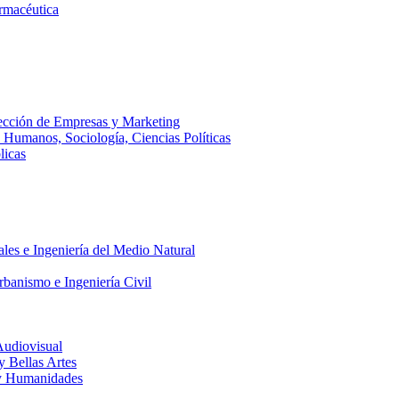
armacéutica
ección de Empresas y Marketing
s Humanos, Sociología, Ciencias Políticas
licas
ales e Ingeniería del Medio Natural
rbanismo e Ingeniería Civil
Audiovisual
 y Bellas Artes
a y Humanidades