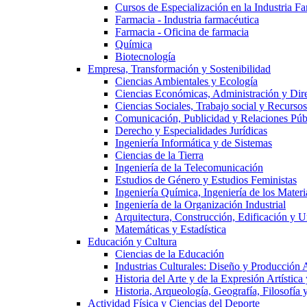
Cursos de Especialización en la Industria F
Farmacia - Industria farmacéutica
Farmacia - Oficina de farmacia
Química
Biotecnología
Empresa, Transformación y Sostenibilidad
Ciencias Ambientales y Ecología
Ciencias Económicas, Administración y Dir
Ciencias Sociales, Trabajo social y Recurso
Comunicación, Publicidad y Relaciones Púb
Derecho y Especialidades Jurídicas
Ingeniería Informática y de Sistemas
Ciencias de la Tierra
Ingeniería de la Telecomunicación
Estudios de Género y Estudios Feministas
Ingeniería Química, Ingeniería de los Materi
Ingeniería de la Organización Industrial
Arquitectura, Construcción, Edificación y U
Matemáticas y Estadística
Educación y Cultura
Ciencias de la Educación
Industrias Culturales: Diseño y Producción 
Historia del Arte y de la Expresión Artística
Historia, Arqueología, Geografía, Filosofí
Actividad Física y Ciencias del Deporte