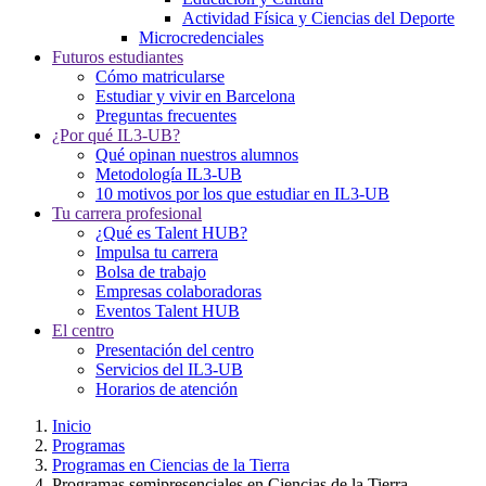
Actividad Física y Ciencias del Deporte
Microcredenciales
Futuros estudiantes
Cómo matricularse
Estudiar y vivir en Barcelona
Preguntas frecuentes
¿Por qué IL3-UB?
Qué opinan nuestros alumnos
Metodología IL3-UB
10 motivos por los que estudiar en IL3-UB
Tu carrera profesional
¿Qué es Talent HUB?
Impulsa tu carrera
Bolsa de trabajo
Empresas colaboradoras
Eventos Talent HUB
El centro
Presentación del centro
Servicios del IL3-UB
Horarios de atención
Inicio
Programas
Programas en Ciencias de la Tierra
Programas semipresenciales en Ciencias de la Tierra