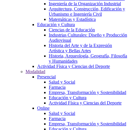
Ingeniería de la Organización Industrial
Arquitectura, Construcción, Edificación y
Urbanismo e Ingeniería Civil
Matemáticas y Estadística
Educación y Cultura
Ciencias de la Educación
Industrias Culturales: Diseño y Producción
Audiovisual
Historia del Arte y de la Expresión
Artística y Bellas Artes
Historia, Arqueología, Geografía, Filosofía
y Humanidades
Actividad Física y Ciencias del Deporte
Modalidad
Presencial
Salud y Social
Farmacia
Empresa, Transformación y Sostenibilidad
Educación y Cultura
Actividad Física y Ciencias del Deporte
Online
Salud y Social
Farmacia
Empresa, Transformación y Sostenibilidad
Educación y Cultura