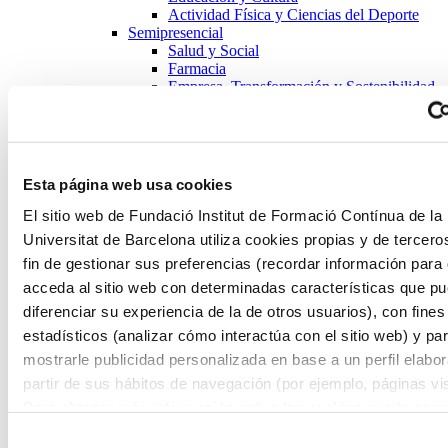
Actividad Física y Ciencias del Deporte
Semipresencial
Salud y Social
Farmacia
Empresa, Transformación y Sostenibilidad
Educación y Cultura
Actividad Física y Ciencias del Deporte
Titulación
Másters
Salud y Social
Esta página web usa cookies
Farmacia
Empresa, Transformación y Sostenibilidad
El sitio web de Fundació Institut de Formació Contínua de la
Educación y Cultura
Universitat de Barcelona utiliza cookies propias y de tercero
Actividad Física y Ciencias del Deporte
fin de gestionar sus preferencias (recordar información para
Formación de Postgrados
Salud y Social
acceda al sitio web con determinadas características que p
Farmacia
diferenciar su experiencia de la de otros usuarios), con fines
Empresa, Transformación y Sostenibilidad
estadísticos (analizar cómo interactúa con el sitio web) y pa
Educación y Cultura
Historia del Arte y de la Expresión
mostrarle publicidad personalizada en base a un perfil elabo
Artística y Bellas Artes
partir de sus hábitos de navegación (por ejemplo, páginas vis
Historia, Arqueología, Geografía,
Para obtener más información sobre las cookies puede consu
Filosofía y Humanidades
Industrias Culturales: Diseño y
Política de cookies
del sitio web.
Selección
Producción Audiovisual