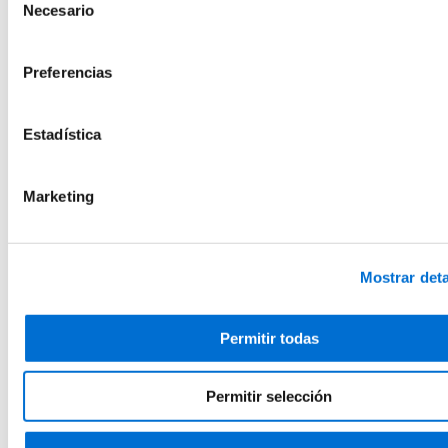
Necesario
de
Ciencias de la Educación
Actividad Física y Ciencias del Deporte
consentimiento
Cursos
Salud y Social
Preferencias
Farmacia
Empresa, Transformación y Sostenibilidad
Educación y Cultura
Estadística
Actividad Física y Ciencias del Deporte
Microcredenciales
Futuros estudiantes
Marketing
Cómo matricularse
Estudiar y vivir en Barcelona
Preguntas frecuentes
¿Por qué IL3-UB?
Qué opinan nuestros alumnos
Mostrar deta
Metodología IL3-UB
10 motivos por los que estudiar en IL3-UB
Tu carrera profesional
Permitir todas
¿Qué es Talent HUB?
Impulsa tu carrera
Bolsa de trabajo
Empresas colaboradoras
Permitir selección
Eventos Talent HUB
El centro