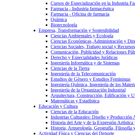
Cursos de Especialización en la Industria F
Farmacia - Industria farmacéutica
Farmacia - Oficina de farmacia
Química
Biotecnología
Empresa, Transformación y Sostenibilidad
Ciencias Ambientales y Ecología
Ciencias Económicas, Administración y Dir
Ciencias Sociales, Trabajo social y Recurso
Comunicación, Publicidad y Relaciones Púb
Derecho y Especialidades Jurídicas
Ingeniería Informática y de Sistemas
Ciencias de la Tierra
Ingeniería de la Telecomunicación
Estudios de Género y Estudios Feministas
Ingeniería Química, Ingeniería de los Materi
Ingeniería de la Organización Industrial
Arquitectura, Construcción, Edificación y U
Matemáticas y Estadística
Educación y Cultura
Ciencias de la Educación
Industrias Culturales: Diseño y Producción 
Historia del Arte y de la Expresión Artística
Historia, Arqueología, Geografía, Filosofí
Actividad Física y Ciencias del Deporte