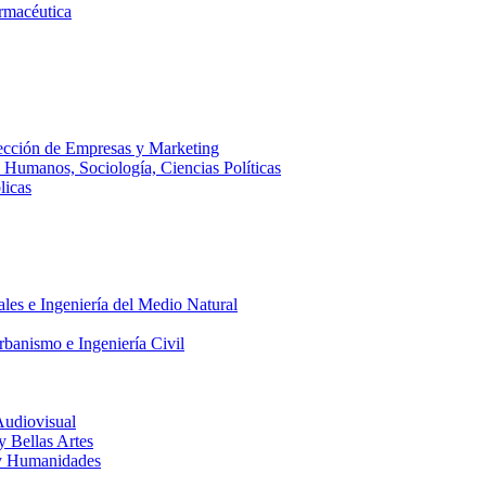
armacéutica
ección de Empresas y Marketing
s Humanos, Sociología, Ciencias Políticas
licas
ales e Ingeniería del Medio Natural
rbanismo e Ingeniería Civil
Audiovisual
 y Bellas Artes
a y Humanidades