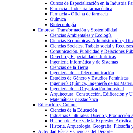
Cursos de Especialización en la Industria F
Farmacia - Industria farmacéutica
Farmacia - Oficina de farmacia
Química
Biotecnología
Empresa, Transformación y Sostenibilidad
Ciencias Ambientales y Ecología
Ciencias Económicas, Administración y Dir
Ciencias Sociales, Trabajo social y Recurso
Comunicación, Publicidad y Relaciones Púb
Derecho y Especialidades Jurídicas
Ingeniería Informática y de Sistemas
Ciencias de la Tierra
Ingeniería de la Telecomunicación
Estudios de Género y Estudios Feministas
Ingeniería Química, Ingeniería de los Materi
Ingeniería de la Organización Industrial
Arquitectura, Construcción, Edificación y U
Matemáticas y Estadística
Educación y Cultura
Ciencias de la Educación
Industrias Culturales: Diseño y Producción 
Historia del Arte y de la Expresión Artística
Historia, Arqueología, Geografía, Filosofí
Actividad Física y Ciencias del Deporte