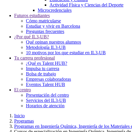
Actividad Física y Ciencias del Deporte
Microcredenciales
Futuros estudiantes
Cómo matricularse
Estudiar y vivir en Barcelona
Preguntas frecuentes
¿Por qué IL3-UB?
Qué opinan nuestros alumnos
Metodología IL3-UB
10 motivos por los que estudiar en IL3-UB
Tu carrera profesional
¿Qué es Talent HUB?
Impulsa tu carrera
Bolsa de trabajo
Empresas colaboradoras
Eventos Talent HUB
El centro
Presentación del centro
Servicios del IL3-UB
Horarios de atención
Inicio
Programas
Programas en Ingeniería Química, Ingeniería de los Materiales 
Cursos de especialización en Ingeniería Química, Ingeniería de 