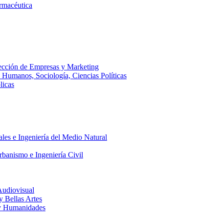
armacéutica
ección de Empresas y Marketing
s Humanos, Sociología, Ciencias Políticas
licas
ales e Ingeniería del Medio Natural
rbanismo e Ingeniería Civil
Audiovisual
 y Bellas Artes
a y Humanidades