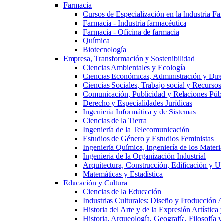
Farmacia
Cursos de Especialización en la Industria F
Farmacia - Industria farmacéutica
Farmacia - Oficina de farmacia
Química
Biotecnología
Empresa, Transformación y Sostenibilidad
Ciencias Ambientales y Ecología
Ciencias Económicas, Administración y Dir
Ciencias Sociales, Trabajo social y Recurso
Comunicación, Publicidad y Relaciones Púb
Derecho y Especialidades Jurídicas
Ingeniería Informática y de Sistemas
Ciencias de la Tierra
Ingeniería de la Telecomunicación
Estudios de Género y Estudios Feministas
Ingeniería Química, Ingeniería de los Materi
Ingeniería de la Organización Industrial
Arquitectura, Construcción, Edificación y U
Matemáticas y Estadística
Educación y Cultura
Ciencias de la Educación
Industrias Culturales: Diseño y Producción 
Historia del Arte y de la Expresión Artística
Historia, Arqueología, Geografía, Filosofí