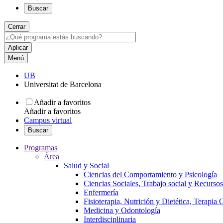
Buscar
Cerrar
Menú
UB
Universitat de Barcelona
Añadir a favoritos
Añadir a favoritos
Campus virtual
Buscar
Programas
Área
Salud y Social
Ciencias del Comportamiento y Psicología
Ciencias Sociales, Trabajo social y Recurso
Enfermería
Fisioterapia, Nutrición y Dietética, Terapia
Medicina y Odontología
Interdisciplinaria