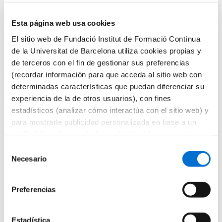
Online. Prácticas clínicas curriculares presenciales durante el
segundo año.
Esta página web usa cookies
Precio
El sitio web de Fundació Institut de Formació Contínua
de la Universitat de Barcelona utiliza cookies propias y
2.651
€
de terceros con el fin de gestionar sus preferencias
(recordar información para que acceda al sitio web con
(El precio incluye tasas administrativas de la Universidad de
Barcelona)
determinadas características que puedan diferenciar su
experiencia de la de otros usuarios), con fines
Matrícula abierta
estadísticos (analizar cómo interactúa con el sitio web) y
Presentación
para mostrarle publicidad personalizada en base a un
Programa
perfil elaborado a partir de sus hábitos de navegación
Destinatarios
Equipo docente
(por ejemplo, páginas visitadas). Para obtener más
Selección
Descuentos
información sobre las cookies puede consultar la
Necesario
de
Política de cookies
del sitio web.
Presentación
consentimiento
Programa
Destinatarios
Preferencias
Equipo docente
Descuentos
Estadística