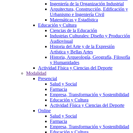
Ingeniería de la Organización Industrial
Arquitectura, Construcción, Edificación y
Urbanismo e Ingeniería Civil
Matemáticas y Estadística
Educación y Cultura
Ciencias de la Educación
Industrias Culturales: Diseño y Producción
Audiovisual
Historia del Arte y de la Expresión
Artística y Bellas Artes
Historia, Arqueología, Geografía, Filosofía
y Humanidades
Actividad Física y Ciencias del Deporte
Modalidad
Presencial
Salud y Social
Farmacia
Empresa, Transformación y Sostenibilidad
Educación y Cultura
Actividad Física y Ciencias del Deporte
Online
Salud y Social
Farmacia
Empresa, Transformación y Sostenibilidad
Educación y Cultura