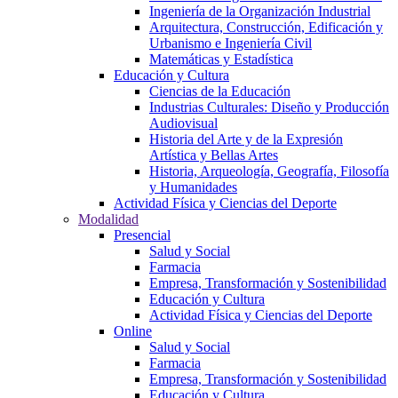
Ingeniería de la Organización Industrial
Arquitectura, Construcción, Edificación y
Urbanismo e Ingeniería Civil
Matemáticas y Estadística
Educación y Cultura
Ciencias de la Educación
Industrias Culturales: Diseño y Producción
Audiovisual
Historia del Arte y de la Expresión
Artística y Bellas Artes
Historia, Arqueología, Geografía, Filosofía
y Humanidades
Actividad Física y Ciencias del Deporte
Modalidad
Presencial
Salud y Social
Farmacia
Empresa, Transformación y Sostenibilidad
Educación y Cultura
Actividad Física y Ciencias del Deporte
Online
Salud y Social
Farmacia
Empresa, Transformación y Sostenibilidad
Educación y Cultura