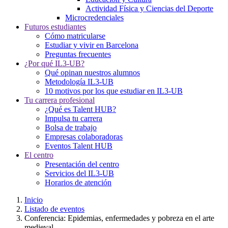
Actividad Física y Ciencias del Deporte
Microcredenciales
Futuros estudiantes
Cómo matricularse
Estudiar y vivir en Barcelona
Preguntas frecuentes
¿Por qué IL3-UB?
Qué opinan nuestros alumnos
Metodología IL3-UB
10 motivos por los que estudiar en IL3-UB
Tu carrera profesional
¿Qué es Talent HUB?
Impulsa tu carrera
Bolsa de trabajo
Empresas colaboradoras
Eventos Talent HUB
El centro
Presentación del centro
Servicios del IL3-UB
Horarios de atención
Inicio
Listado de eventos
Conferencia: Epidemias, enfermedades y pobreza en el arte
medieval