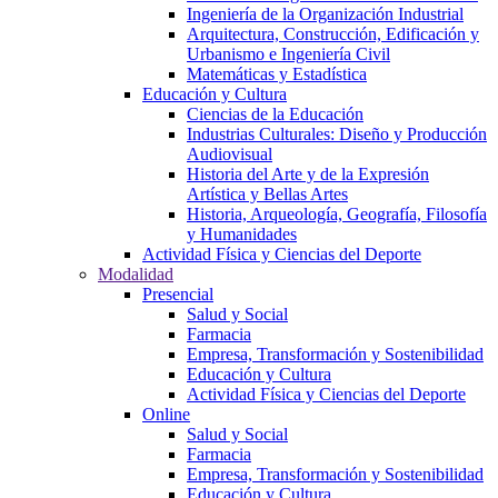
Ingeniería de la Organización Industrial
Arquitectura, Construcción, Edificación y
Urbanismo e Ingeniería Civil
Matemáticas y Estadística
Educación y Cultura
Ciencias de la Educación
Industrias Culturales: Diseño y Producción
Audiovisual
Historia del Arte y de la Expresión
Artística y Bellas Artes
Historia, Arqueología, Geografía, Filosofía
y Humanidades
Actividad Física y Ciencias del Deporte
Modalidad
Presencial
Salud y Social
Farmacia
Empresa, Transformación y Sostenibilidad
Educación y Cultura
Actividad Física y Ciencias del Deporte
Online
Salud y Social
Farmacia
Empresa, Transformación y Sostenibilidad
Educación y Cultura