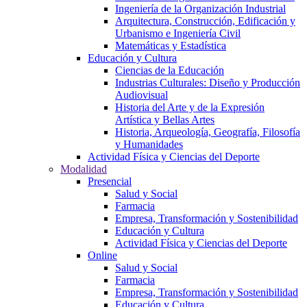
Ingeniería de la Organización Industrial
Arquitectura, Construcción, Edificación y
Urbanismo e Ingeniería Civil
Matemáticas y Estadística
Educación y Cultura
Ciencias de la Educación
Industrias Culturales: Diseño y Producción
Audiovisual
Historia del Arte y de la Expresión
Artística y Bellas Artes
Historia, Arqueología, Geografía, Filosofía
y Humanidades
Actividad Física y Ciencias del Deporte
Modalidad
Presencial
Salud y Social
Farmacia
Empresa, Transformación y Sostenibilidad
Educación y Cultura
Actividad Física y Ciencias del Deporte
Online
Salud y Social
Farmacia
Empresa, Transformación y Sostenibilidad
Educación y Cultura