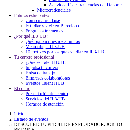
Actividad Física y Ciencias del Deporte
Microcredenciales
Futuros estudiantes
Cómo matricularse
Estudiar y vivir en Barcelona
Preguntas frecuentes
¿Por qué IL3-UB?
Qué opinan nuestros alumnos
Metodología IL3-UB
10 motivos por los que estudiar en IL3-UB
Tu carrera profesional
¿Qué es Talent HUB?
Impulsa tu carrera
Bolsa de trabajo
Empresas colaboradoras
Eventos Talent HUB
El centro
Presentación del centro
Servicios del IL3-UB
Horarios de atención
Inicio
Listado de eventos
DESCUBRE TU PERFIL DE EXPLORADOR: JOB TO
BE DONE