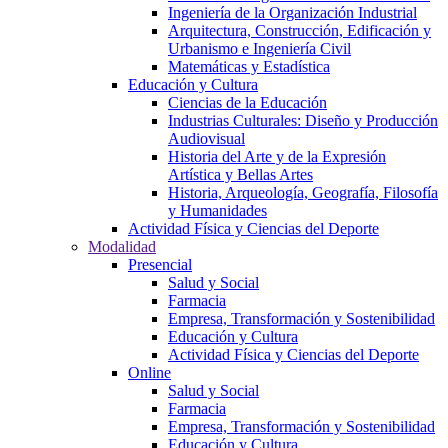
Ingeniería de la Organización Industrial
Arquitectura, Construcción, Edificación y
Urbanismo e Ingeniería Civil
Matemáticas y Estadística
Educación y Cultura
Ciencias de la Educación
Industrias Culturales: Diseño y Producción
Audiovisual
Historia del Arte y de la Expresión
Artística y Bellas Artes
Historia, Arqueología, Geografía, Filosofía
y Humanidades
Actividad Física y Ciencias del Deporte
Modalidad
Presencial
Salud y Social
Farmacia
Empresa, Transformación y Sostenibilidad
Educación y Cultura
Actividad Física y Ciencias del Deporte
Online
Salud y Social
Farmacia
Empresa, Transformación y Sostenibilidad
Educación y Cultura