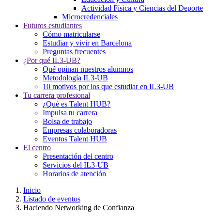
Actividad Física y Ciencias del Deporte
Microcredenciales
Futuros estudiantes
Cómo matricularse
Estudiar y vivir en Barcelona
Preguntas frecuentes
¿Por qué IL3-UB?
Qué opinan nuestros alumnos
Metodología IL3-UB
10 motivos por los que estudiar en IL3-UB
Tu carrera profesional
¿Qué es Talent HUB?
Impulsa tu carrera
Bolsa de trabajo
Empresas colaboradoras
Eventos Talent HUB
El centro
Presentación del centro
Servicios del IL3-UB
Horarios de atención
Inicio
Listado de eventos
Haciendo Networking de Confianza