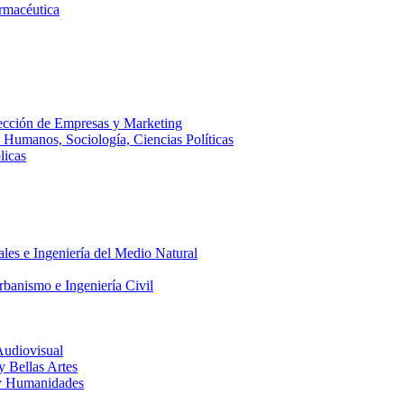
armacéutica
ección de Empresas y Marketing
s Humanos, Sociología, Ciencias Políticas
licas
ales e Ingeniería del Medio Natural
rbanismo e Ingeniería Civil
Audiovisual
 y Bellas Artes
a y Humanidades