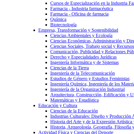
Cursos de Especialización en la Industria F
Farmacia - Industria farmacéutica
Farmacia - Oficina de farmacia
Química
Biotecnología
Empresa, Transformación y Sostenibilidad
Ciencias Ambientales y Ecología
Ciencias Económicas, Administración y Dir
Ciencias Sociales, Trabajo social y Recurso
Comunicación, Publicidad y Relaciones Púb
Derecho y Especialidades Jurídicas
Ingeniería Informática y de Sistemas
Ciencias de la Tierra
Ingeniería de la Telecomunicación
Estudios de Género y Estudios Feministas
Ingeniería Química, Ingeniería de los Materi
Ingeniería de la Organización Industrial
Arquitectura, Construcción, Edificación y U
Matemáticas y Estadística
Educación y Cultura
Ciencias de la Educación
Industrias Culturales: Diseño y Producción 
Historia del Arte y de la Expresión Artística
Historia, Arqueología, Geografía, Filosofí
Actividad Física y Ciencias del Deporte