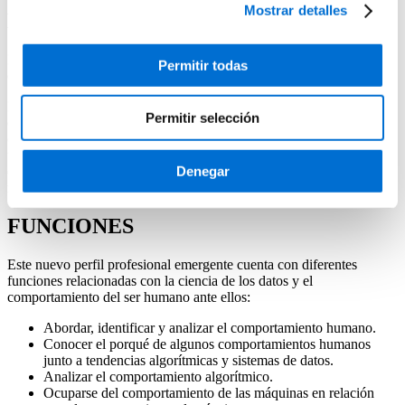
Mostrar detalles
Behavioral data scientist
Descubre cómo convertirte en behavioral data scientist de la mano
Permitir todas
del IL3-UB
El de
Behavioral Data Scientist
es un nuevo perfil profesional
Permitir selección
emergente cuya creación se ha producido en los últimos años como
consecuencia de diferentes avances e innovaciones tecnológicas. Es
un perfil profesional en el que se combinan ramas de la psicología o
Denegar
de la sociología con enfoques estadísticos, matemáticos y
relacionados con la ingeniería de datos.
FUNCIONES
Este nuevo perfil profesional emergente cuenta con diferentes
funciones relacionadas con la ciencia de los datos y el
comportamiento del ser humano ante ellos:
Abordar, identificar y analizar el comportamiento humano.
Conocer el porqué de algunos comportamientos humanos
junto a tendencias algorítmicas y sistemas de datos.
Analizar el comportamiento algorítmico.
Ocuparse del comportamiento de las máquinas en relación