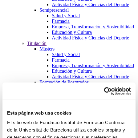
Actividad Física y Ciencias del Deporte
Semipresencial
Salud y Social
Farmacia
Empresa, Transformación y Sostenibilidad
Educación y Cultura
Actividad Física y Ciencias del Deporte
Titulación
Másters
Salud y Social
Farmacia
Empresa, Transformación y Sostenibilidad
Educación y Cultura
Actividad Física y Ciencias del Deporte
Formación de Postgrados
Salud y Social
Farmacia
Empresa, Transformación y Sostenibilidad
Educación y Cultura
Actividad Física y Ciencias del Deporte
Esta página web usa cookies
Cursos
Salud y Social
El sitio web de Fundació Institut de Formació Contínua
Farmacia
de la Universitat de Barcelona utiliza cookies propias y
Empresa, Transformación y Sostenibilidad
de terceros con el fin de gestionar sus preferencias
Educación y Cultura