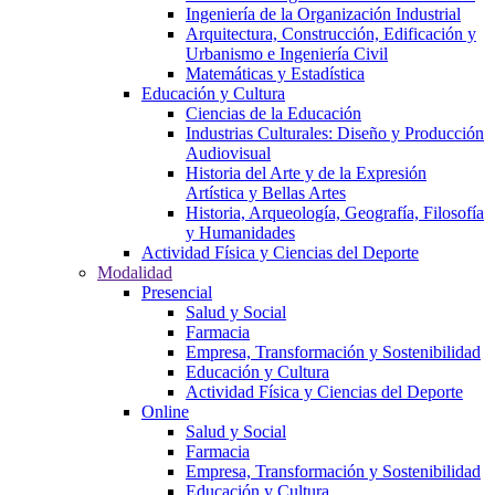
Ingeniería de la Organización Industrial
Arquitectura, Construcción, Edificación y
Urbanismo e Ingeniería Civil
Matemáticas y Estadística
Educación y Cultura
Ciencias de la Educación
Industrias Culturales: Diseño y Producción
Audiovisual
Historia del Arte y de la Expresión
Artística y Bellas Artes
Historia, Arqueología, Geografía, Filosofía
y Humanidades
Actividad Física y Ciencias del Deporte
Modalidad
Presencial
Salud y Social
Farmacia
Empresa, Transformación y Sostenibilidad
Educación y Cultura
Actividad Física y Ciencias del Deporte
Online
Salud y Social
Farmacia
Empresa, Transformación y Sostenibilidad
Educación y Cultura