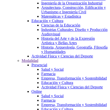
Ingeniería de la Organización Industrial
Arquitectura, Construcción, Edificación y
Urbanismo e Ingeniería Civil
Matemáticas y Estadística
Educación y Cultura
Ciencias de la Educación
Industrias Culturales: Diseño y Producción
Audiovisual
Historia del Arte y de la Expresión
Artística y Bellas Artes
Historia, Arqueología, Geografía, Filosofía
y Humanidades
Actividad Física y Ciencias del Deporte
Modalidad
Presencial
Salud y Social
Farmacia
Empresa, Transformación y Sostenibilidad
Educación y Cultura
Actividad Física y Ciencias del Deporte
Online
Salud y Social
Farmacia
Empresa, Transformación y Sostenibilidad
Educación y Cultura