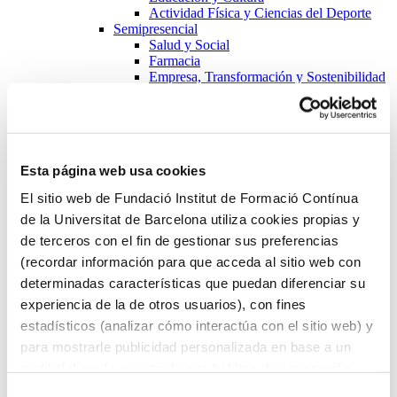
Actividad Física y Ciencias del Deporte
Semipresencial
Salud y Social
Farmacia
Empresa, Transformación y Sostenibilidad
Educación y Cultura
Actividad Física y Ciencias del Deporte
Titulación
Másters
Salud y Social
Esta página web usa cookies
Farmacia
Empresa, Transformación y Sostenibilidad
El sitio web de Fundació Institut de Formació Contínua
Educación y Cultura
de la Universitat de Barcelona utiliza cookies propias y
Actividad Física y Ciencias del Deporte
Formación de Postgrados
de terceros con el fin de gestionar sus preferencias
Salud y Social
(recordar información para que acceda al sitio web con
Farmacia
determinadas características que puedan diferenciar su
Empresa, Transformación y Sostenibilidad
Educación y Cultura
experiencia de la de otros usuarios), con fines
Actividad Física y Ciencias del Deporte
estadísticos (analizar cómo interactúa con el sitio web) y
Cursos
para mostrarle publicidad personalizada en base a un
Salud y Social
Farmacia
perfil elaborado a partir de sus hábitos de navegación
Empresa, Transformación y Sostenibilidad
(por ejemplo, páginas visitadas). Para obtener más
Selección
Educación y Cultura