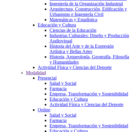
Ingeniería de la Organización Industrial
Arquitectura, Construcción, Edificación y
Urbanismo e Ingeniería Civil
Matemáticas y Estadística
Educación y Cultura
Ciencias de la Educación
Industrias Culturales: Diseño y Producción
Audiovisual
Historia del Arte y de la Expresión
Artística y Bellas Artes
Historia, Arqueología, Geografía, Filosofía
y Humanidades
Actividad Física y Ciencias del Deporte
Modalidad
Presencial
Salud y Social
Farmacia
Empresa, Transformación y Sostenibilidad
Educación y Cultura
Actividad Física y Ciencias del Deporte
Online
Salud y Social
Farmacia
Empresa, Transformación y Sostenibilidad
Educación y Cultura