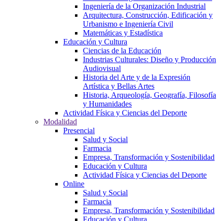
Ingeniería de la Organización Industrial
Arquitectura, Construcción, Edificación y
Urbanismo e Ingeniería Civil
Matemáticas y Estadística
Educación y Cultura
Ciencias de la Educación
Industrias Culturales: Diseño y Producción
Audiovisual
Historia del Arte y de la Expresión
Artística y Bellas Artes
Historia, Arqueología, Geografía, Filosofía
y Humanidades
Actividad Física y Ciencias del Deporte
Modalidad
Presencial
Salud y Social
Farmacia
Empresa, Transformación y Sostenibilidad
Educación y Cultura
Actividad Física y Ciencias del Deporte
Online
Salud y Social
Farmacia
Empresa, Transformación y Sostenibilidad
Educación y Cultura