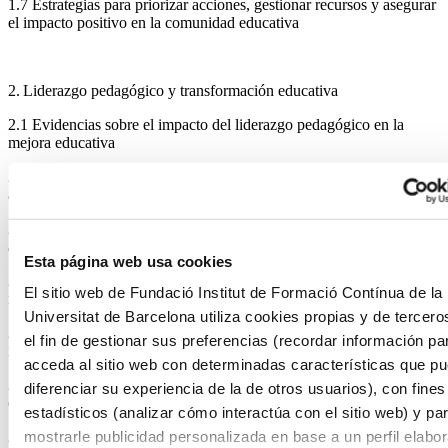
1.7 Estrategias para priorizar acciones, gestionar recursos y asegurar
el impacto positivo en la comunidad educativa
2. Liderazgo pedagógico y transformación educativa
2.1 Evidencias sobre el impacto del liderazgo pedagógico en la
mejora educativa
2.2 Estrategias para liderar el cambio pedagógico, asegurando la
alineación con el proyecto educativo del centro
2.3 Metodologías innovadoras para adaptar los centros a los retos
actuales y futuros
Esta página web usa cookies
2.4 Despliegue del currículum competencial con un enfoque
El sitio web de Fundació Institut de Formació Contínua de la
inclusivo y metodologías de evaluación centradas en el aprendizaje
Universitat de Barcelona utiliza cookies propias y de tercero
2.5 Implementación de prácticas que garanticen la inclusión y la
el fin de gestionar sus preferencias (recordar información pa
igualdad de oportunidades
acceda al sitio web con determinadas características que p
2.6 Orientación al perfil de salida del alumnado, asegurando el
diferenciar su experiencia de la de otros usuarios), con fines
desarrollo de habilidades clave para los desafíos del futuro
estadísticos (analizar cómo interactúa con el sitio web) y pa
2.7 Importancia de la formación en valores y ciudadanía como parte
mostrarle publicidad personalizada en base a un perfil elabo