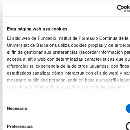
Acreditación académica
Certificado de Microcredencial Universitaria por la Universitat de
Barcelona.
Esta página web usa cookies
Curso propio diseñado según las directrices del Espacio Europeo de
El sitio web de Fundació Institut de Formació Contínua de la
Educación Superior y equivalente a 3 créditos ECTS.
Universitat de Barcelona utiliza cookies propias y de tercero
el fin de gestionar sus preferencias (recordar información pa
Programa
acceda al sitio web con determinadas características que p
diferenciar su experiencia de la de otros usuarios), con fines
Cocciones y maquinaria (operaciones del horno Rational)
estadísticos (analizar cómo interactúa con el sitio web) y pa
Cocciones y maquinaria (operaciones de iVario Rational)
mostrarle publicidad personalizada en base a un perfil elabo
partir de sus hábitos de navegación (por ejemplo, páginas
Cocciones y maquinaria (operaciones de freidora)
visitadas). Para obtener más información sobre las cookies
Verduras y hortalizas (cortes y tratamientos de conservación,
consultar la
Política de cookies
del sitio web.
limpieza y desinfección)
Selección
Necesario
de
Emplatado de elaboraciones de catering
consentimiento
Cocinado y preparación de foie
Preferencias