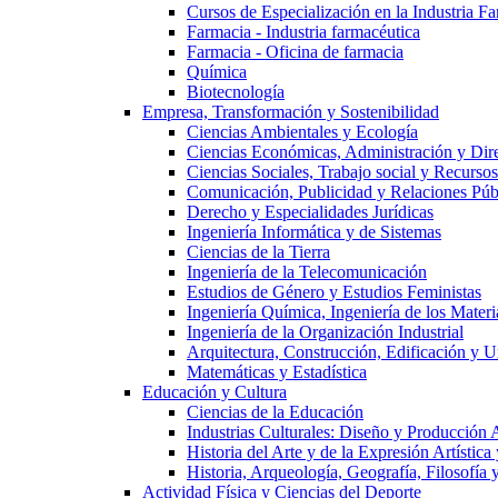
Cursos de Especialización en la Industria F
Farmacia - Industria farmacéutica
Farmacia - Oficina de farmacia
Química
Biotecnología
Empresa, Transformación y Sostenibilidad
Ciencias Ambientales y Ecología
Ciencias Económicas, Administración y Dir
Ciencias Sociales, Trabajo social y Recurso
Comunicación, Publicidad y Relaciones Púb
Derecho y Especialidades Jurídicas
Ingeniería Informática y de Sistemas
Ciencias de la Tierra
Ingeniería de la Telecomunicación
Estudios de Género y Estudios Feministas
Ingeniería Química, Ingeniería de los Materi
Ingeniería de la Organización Industrial
Arquitectura, Construcción, Edificación y U
Matemáticas y Estadística
Educación y Cultura
Ciencias de la Educación
Industrias Culturales: Diseño y Producción 
Historia del Arte y de la Expresión Artística
Historia, Arqueología, Geografía, Filosofí
Actividad Física y Ciencias del Deporte