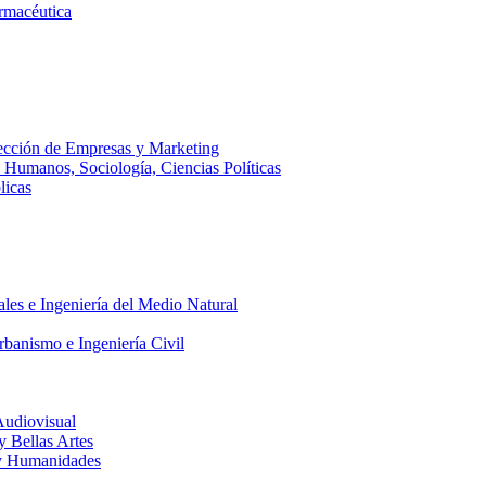
armacéutica
ección de Empresas y Marketing
s Humanos, Sociología, Ciencias Políticas
licas
ales e Ingeniería del Medio Natural
rbanismo e Ingeniería Civil
Audiovisual
 y Bellas Artes
a y Humanidades