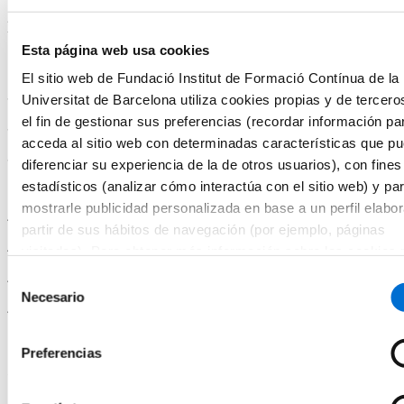
2.2. Estrategias para mejorar la planificación, la organización y el
uso del tiempo, equilibrando la reflexión con la acción
Esta página web usa cookies
El sitio web de Fundació Institut de Formació Contínua de la
3. Liderazgo empático y desarrollo de competencias interpersonales
Universitat de Barcelona utiliza cookies propias y de tercero
el fin de gestionar sus preferencias (recordar información pa
3.1. Exploración del papel de la empatía en la dirección de equipos
acceda al sitio web con determinadas características que p
3.2. Desarrollo de habilidades blandas
diferenciar su experiencia de la de otros usuarios), con fines
estadísticos (analizar cómo interactúa con el sitio web) y pa
mostrarle publicidad personalizada en base a un perfil elabo
4. Comunicación efectiva y escucha activa
partir de sus hábitos de navegación (por ejemplo, páginas
4.1. Trabajo práctico sobre la comunicación clara y asertiva
visitadas). Para obtener más información sobre las cookies
consultar la
Política de cookies
del sitio web.
Selección
4.2. Técnicas de escucha activa y transmisión de mensajes
Necesario
de
4.3. Feedback constructivo orientado al desarrollo del equipo
consentimiento
Preferencias
5. Dinámicas de trabajo en equipo y liderazgo colaborativo
5.1. Configuración y cohesión de equipos de trabajo