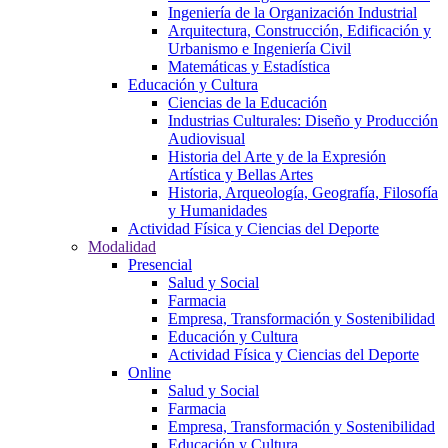
Ingeniería de la Organización Industrial
Arquitectura, Construcción, Edificación y
Urbanismo e Ingeniería Civil
Matemáticas y Estadística
Educación y Cultura
Ciencias de la Educación
Industrias Culturales: Diseño y Producción
Audiovisual
Historia del Arte y de la Expresión
Artística y Bellas Artes
Historia, Arqueología, Geografía, Filosofía
y Humanidades
Actividad Física y Ciencias del Deporte
Modalidad
Presencial
Salud y Social
Farmacia
Empresa, Transformación y Sostenibilidad
Educación y Cultura
Actividad Física y Ciencias del Deporte
Online
Salud y Social
Farmacia
Empresa, Transformación y Sostenibilidad
Educación y Cultura