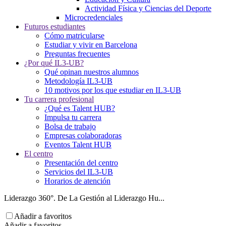
Actividad Física y Ciencias del Deporte
Microcredenciales
Futuros estudiantes
Cómo matricularse
Estudiar y vivir en Barcelona
Preguntas frecuentes
¿Por qué IL3-UB?
Qué opinan nuestros alumnos
Metodología IL3-UB
10 motivos por los que estudiar en IL3-UB
Tu carrera profesional
¿Qué es Talent HUB?
Impulsa tu carrera
Bolsa de trabajo
Empresas colaboradoras
Eventos Talent HUB
El centro
Presentación del centro
Servicios del IL3-UB
Horarios de atención
Liderazgo 360°. De La Gestión al Liderazgo Hu...
Añadir a favoritos
Añadir a favoritos