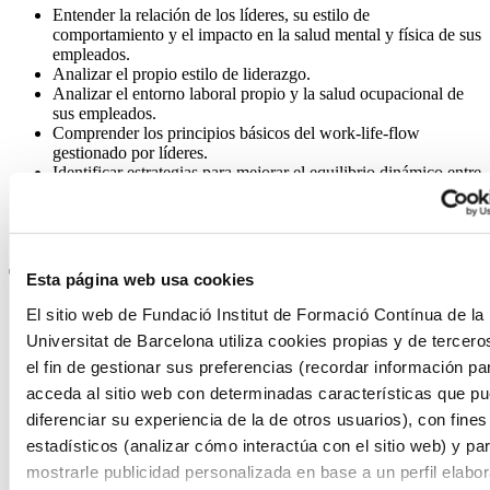
Entender la relación de los líderes, su estilo de
comportamiento y el impacto en la salud mental y física de sus
empleados.
Analizar el propio estilo de liderazgo.
Analizar el entorno laboral propio y la salud ocupacional de
sus empleados.
Comprender los principios básicos del work-life-flow
gestionado por líderes.
Identificar estrategias para mejorar el equilibrio dinámico entre
vida laboral y personal.
Diseñar e implementar políticas y prácticas que favorezcan el
work-life-flow.
Tres razones para escogerlo
Esta página web usa cookies
El sitio web de Fundació Institut de Formació Contínua de la
Una formación reconocida, porque el estudiante obtendrá un
Universitat de Barcelona utiliza cookies propias y de tercero
título emitido por la Universidad de Barcelona y registrado en
Europass.
el fin de gestionar sus preferencias (recordar información pa
acceda al sitio web con determinadas características que p
Impulsar un nuevo modelo de bienestar laboral alineado con
diferenciar su experiencia de la de otros usuarios), con fines
los ODS.
estadísticos (analizar cómo interactúa con el sitio web) y pa
El alumno se formará para construir entornos profesionales
mostrarle publicidad personalizada en base a un perfil elabo
que promuevan la salud física y emocional (ODS 3) y