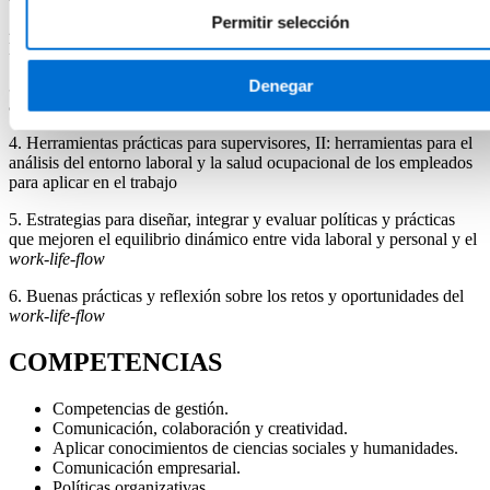
Permitir selección
2. El rol del supervisor, su estilo de comportamiento y el impacto en
la salud y el
work-life-flow
de los empleados
Denegar
3. Herramientas prácticas para supervisores, I: herramientas para el
análisis del estilo de liderazgo propio
4. Herramientas prácticas para supervisores, II: herramientas para el
análisis del entorno laboral y la salud ocupacional de los empleados
para aplicar en el trabajo
5. Estrategias para diseñar, integrar y evaluar políticas y prácticas
que mejoren el equilibrio dinámico entre vida laboral y personal y el
work-life-flow
6. Buenas prácticas y reflexión sobre los retos y oportunidades del
work-life-flow
COMPETENCIAS
Competencias de gestión.
Comunicación, colaboración y creatividad.
Aplicar conocimientos de ciencias sociales y humanidades.
Comunicación empresarial.
Políticas organizativas.