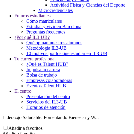
Actividad Física y Ciencias del Deporte
Microcredenciales
Futuros estudiantes
Cómo matricularse
Estudiar y vivir en Barcelona
Preguntas frecuentes
¿Por qué IL3-UB?
Qué opinan nuestros alumnos
Metodología IL3-UB
10 motivos por los que estudiar en IL3-UB
Tu carrera profesional
¿Qué es Talent HUB?
Impulsa tu carrera
Bolsa de trabajo
Empresas colaboradoras
Eventos Talent HUB
El centro
Presentación del centro
Servicios del IL3-UB
Horarios de atención
Liderazgo Saludable: Fomentando Bienestar y W...
Añadir a favoritos
Añadir a favoritos