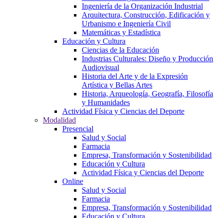
Ingeniería de la Organización Industrial
Arquitectura, Construcción, Edificación y
Urbanismo e Ingeniería Civil
Matemáticas y Estadística
Educación y Cultura
Ciencias de la Educación
Industrias Culturales: Diseño y Producción
Audiovisual
Historia del Arte y de la Expresión
Artística y Bellas Artes
Historia, Arqueología, Geografía, Filosofía
y Humanidades
Actividad Física y Ciencias del Deporte
Modalidad
Presencial
Salud y Social
Farmacia
Empresa, Transformación y Sostenibilidad
Educación y Cultura
Actividad Física y Ciencias del Deporte
Online
Salud y Social
Farmacia
Empresa, Transformación y Sostenibilidad
Educación y Cultura