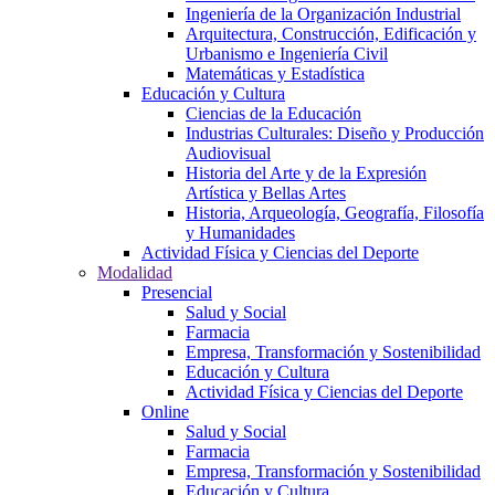
Ingeniería de la Organización Industrial
Arquitectura, Construcción, Edificación y
Urbanismo e Ingeniería Civil
Matemáticas y Estadística
Educación y Cultura
Ciencias de la Educación
Industrias Culturales: Diseño y Producción
Audiovisual
Historia del Arte y de la Expresión
Artística y Bellas Artes
Historia, Arqueología, Geografía, Filosofía
y Humanidades
Actividad Física y Ciencias del Deporte
Modalidad
Presencial
Salud y Social
Farmacia
Empresa, Transformación y Sostenibilidad
Educación y Cultura
Actividad Física y Ciencias del Deporte
Online
Salud y Social
Farmacia
Empresa, Transformación y Sostenibilidad
Educación y Cultura