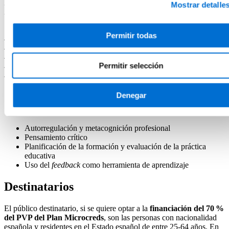
3.3. Inclusión y equidad como principios neuroeducativos
Mostrar detalle
3.4. Diseño Universal para el Aprendizaje (DUA)
Permitir todas
4. Feedback y retroalimentación
4.1. El feedback como elemento de aprendizaje
4.2. Evaluación formativa y funciones ejecutivas
Permitir selección
4.3. Mentalidad de crecimiento y autorregulación
4.4. Metacognición y autonomía
Denegar
COMPETENCIAS
Autorregulación y metacognición profesional
Pensamiento crítico
Planificación de la formación y evaluación de la práctica
educativa
Uso del
feedback
como herramienta de aprendizaje
Destinatarios
El público destinatario, si se quiere optar a la
financiación del 70 %
del PVP del Plan Microcreds
, son las personas con nacionalidad
española y residentes en el Estado español de entre 25-64 años. En