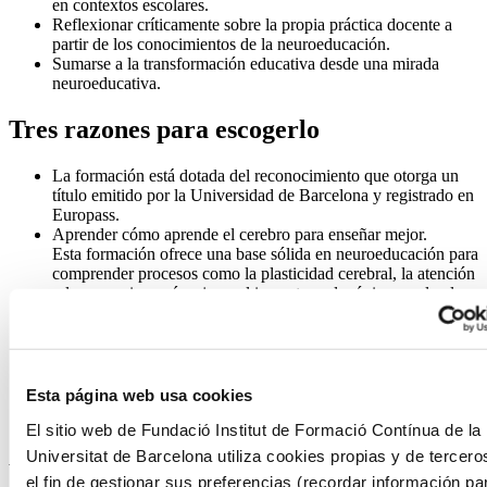
en contextos escolares.
Reflexionar críticamente sobre la propia práctica docente a
partir de los conocimientos de la neuroeducación.
Sumarse a la transformación educativa desde una mirada
neuroeducativa.
Tres razones para escogerlo
La formación está dotada del reconocimiento que otorga un
título emitido por la Universidad de Barcelona y registrado en
Europass.
Aprender cómo aprende el cerebro para enseñar mejor.
Esta formación ofrece una base sólida en neuroeducación para
comprender procesos como la plasticidad cerebral, la atención
o la memoria y así mejorar el impacto pedagógico en el aula.
Transformar la práctica docente desde la innovación
educativa.
Los contenidos combinan teoría y aplicación directa para
dotar al profesorado de estrategias concretas que promuevan
un aprendizaje más efectivo, inclusivo y adaptado a la
Esta página web usa cookies
diversidad del alumnado.
El sitio web de Fundació Institut de Formació Contínua de la
Acreditación académica
Universitat de Barcelona utiliza cookies propias y de tercero
el fin de gestionar sus preferencias (recordar información pa