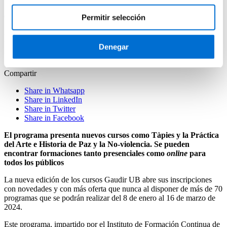
04/12/2023
Permitir selección
La mayor oferta formativa en la nueva
Denegar
edición de los cursos Gaudir UB
Compartir
Share in Whatsapp
Share in LinkedIn
Share in Twitter
Share in Facebook
El programa presenta nuevos cursos como Tàpies y la Práctica
del Arte e Historia de Paz y la No-violencia. Se pueden
encontrar formaciones tanto presenciales como
online
para
todos los públicos
La nueva edición de los cursos Gaudir UB abre sus inscripciones
con novedades y con más oferta que nunca al disponer de más de 70
programas que se podrán realizar del 8 de enero al 16 de marzo de
2024.
Este programa, impartido por el Instituto de Formación Continua de