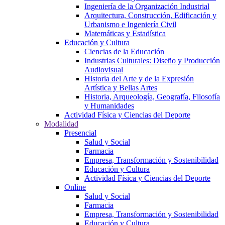
Ingeniería de la Organización Industrial
Arquitectura, Construcción, Edificación y
Urbanismo e Ingeniería Civil
Matemáticas y Estadística
Educación y Cultura
Ciencias de la Educación
Industrias Culturales: Diseño y Producción
Audiovisual
Historia del Arte y de la Expresión
Artística y Bellas Artes
Historia, Arqueología, Geografía, Filosofía
y Humanidades
Actividad Física y Ciencias del Deporte
Modalidad
Presencial
Salud y Social
Farmacia
Empresa, Transformación y Sostenibilidad
Educación y Cultura
Actividad Física y Ciencias del Deporte
Online
Salud y Social
Farmacia
Empresa, Transformación y Sostenibilidad
Educación y Cultura