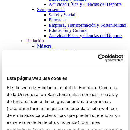
Actividad Física y Ciencias del Deporte
Semipresencial
Salud y Social
Farmacia
Empresa, Transformación y Sostenibilidad
Educación y Cultura
Actividad Física y Ciencias del Deporte
Titulación
Másters
Salud y Social
Farmacia
Empresa, Transformación y Sostenibilidad
Educación y Cultura
Actividad Física y Ciencias del Deporte
Formación de Postgrados
Esta página web usa cookies
Salud y Social
El sitio web de Fundació Institut de Formació Contínua
Farmacia
Empresa, Transformación y Sostenibilidad
de la Universitat de Barcelona utiliza cookies propias y
Educación y Cultura
de terceros con el fin de gestionar sus preferencias
Actividad Física y Ciencias del Deporte
(recordar información para que acceda al sitio web con
Cursos
Salud y Social
determinadas características que puedan diferenciar su
Farmacia
experiencia de la de otros usuarios), con fines
Empresa, Transformación y Sostenibilidad
estadísticos (analizar cómo interactúa con el sitio web) y
Educación y Cultura