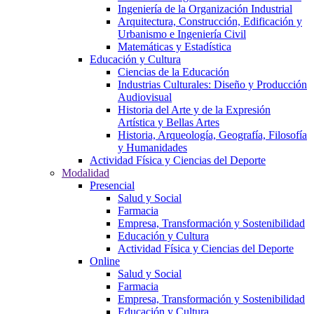
Ingeniería de la Organización Industrial
Arquitectura, Construcción, Edificación y
Urbanismo e Ingeniería Civil
Matemáticas y Estadística
Educación y Cultura
Ciencias de la Educación
Industrias Culturales: Diseño y Producción
Audiovisual
Historia del Arte y de la Expresión
Artística y Bellas Artes
Historia, Arqueología, Geografía, Filosofía
y Humanidades
Actividad Física y Ciencias del Deporte
Modalidad
Presencial
Salud y Social
Farmacia
Empresa, Transformación y Sostenibilidad
Educación y Cultura
Actividad Física y Ciencias del Deporte
Online
Salud y Social
Farmacia
Empresa, Transformación y Sostenibilidad
Educación y Cultura