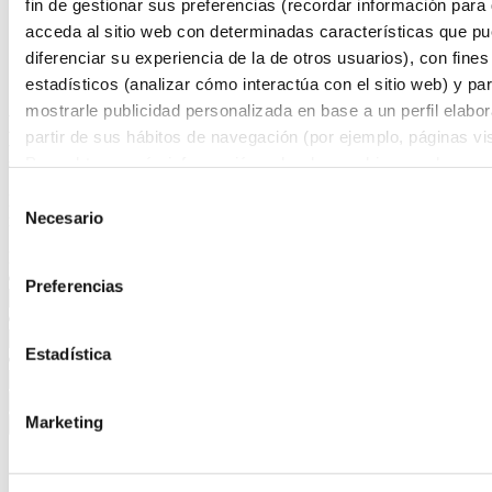
fin de gestionar sus preferencias (recordar información para
Inicio
acceda al sitio web con determinadas características que p
Programas
diferenciar su experiencia de la de otros usuarios), con fines
Programas en Farmacia - Oficina de Farmacia
Másters en Farmacia - Oficina de Farmacia
estadísticos (analizar cómo interactúa con el sitio web) y pa
mostrarle publicidad personalizada en base a un perfil elabo
Másters en Farmacia - Oficina de
partir de sus hábitos de navegación (por ejemplo, páginas vis
Farmacia
Para obtener más información sobre las cookies puede consu
Política de cookies
del sitio web.
Selección
Descubre nuestros Másters en Farmacia - Oficina de Farmacia. La
Necesario
mejor forma de dar un paso adelante en tu carrera profesional.
de
consentimiento
Filtros
Preferencias
Estadística
Marketing
3 resultados filtrados