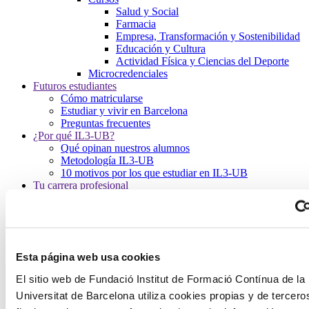
Salud y Social
Farmacia
Empresa, Transformación y Sostenibilidad
Educación y Cultura
Actividad Física y Ciencias del Deporte
Microcredenciales
Futuros estudiantes
Cómo matricularse
Estudiar y vivir en Barcelona
Preguntas frecuentes
¿Por qué IL3-UB?
Qué opinan nuestros alumnos
Metodología IL3-UB
10 motivos por los que estudiar en IL3-UB
Tu carrera profesional
¿Qué es Talent HUB?
Impulsa tu carrera
Bolsa de trabajo
Empresas colaboradoras
Eventos Talent HUB
Esta página web usa cookies
El centro
Presentación del centro
El sitio web de Fundació Institut de Formació Contínua de la
Servicios del IL3-UB
Universitat de Barcelona utiliza cookies propias y de tercero
Horarios de atención