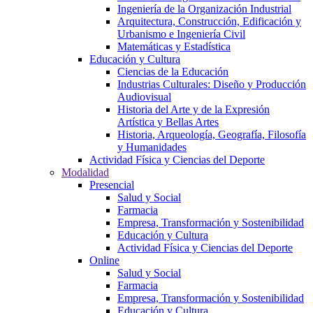
Ingeniería de la Organización Industrial
Arquitectura, Construcción, Edificación y
Urbanismo e Ingeniería Civil
Matemáticas y Estadística
Educación y Cultura
Ciencias de la Educación
Industrias Culturales: Diseño y Producción
Audiovisual
Historia del Arte y de la Expresión
Artística y Bellas Artes
Historia, Arqueología, Geografía, Filosofía
y Humanidades
Actividad Física y Ciencias del Deporte
Modalidad
Presencial
Salud y Social
Farmacia
Empresa, Transformación y Sostenibilidad
Educación y Cultura
Actividad Física y Ciencias del Deporte
Online
Salud y Social
Farmacia
Empresa, Transformación y Sostenibilidad
Educación y Cultura