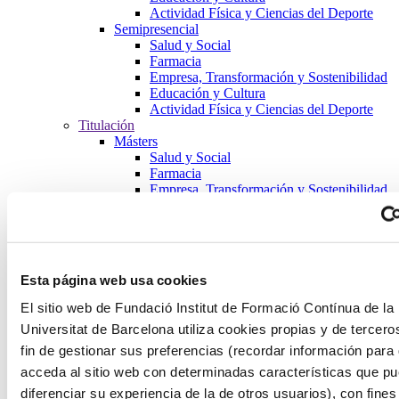
Actividad Física y Ciencias del Deporte
Semipresencial
Salud y Social
Farmacia
Empresa, Transformación y Sostenibilidad
Educación y Cultura
Actividad Física y Ciencias del Deporte
Titulación
Másters
Salud y Social
Farmacia
Empresa, Transformación y Sostenibilidad
Educación y Cultura
Historia del Arte y de la Expresión
Artística y Bellas Artes
Historia, Arqueología, Geografía,
Filosofía y Humanidades
Esta página web usa cookies
Industrias Culturales: Diseño y
Producción Audiovisual
El sitio web de Fundació Institut de Formació Contínua de la
Ciencias de la Educación
Universitat de Barcelona utiliza cookies propias y de tercero
Actividad Física y Ciencias del Deporte
Formación de Postgrados
fin de gestionar sus preferencias (recordar información para
Salud y Social
acceda al sitio web con determinadas características que p
Farmacia
diferenciar su experiencia de la de otros usuarios), con fines
Empresa, Transformación y Sostenibilidad