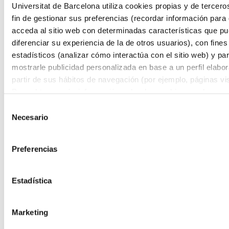
Empresa, Transformación y Sostenibilidad
Universitat de Barcelona utiliza cookies propias y de tercero
Educación y Cultura
fin de gestionar sus preferencias (recordar información para
Actividad Física y Ciencias del Deporte
Microcredenciales
acceda al sitio web con determinadas características que p
Futuros estudiantes
diferenciar su experiencia de la de otros usuarios), con fines
Cómo matricularse
estadísticos (analizar cómo interactúa con el sitio web) y pa
Estudiar y vivir en Barcelona
Preguntas frecuentes
mostrarle publicidad personalizada en base a un perfil elabo
¿Por qué IL3-UB?
partir de sus hábitos de navegación (por ejemplo, páginas vis
Qué opinan nuestros alumnos
Para obtener más información sobre las cookies puede consu
Metodología IL3-UB
10 motivos por los que estudiar en IL3-UB
Política de cookies
del sitio web.
Selección
Tu carrera profesional
Necesario
de
¿Qué es Talent HUB?
Impulsa tu carrera
consentimiento
Bolsa de trabajo
Empresas colaboradoras
Preferencias
Eventos Talent HUB
El centro
Presentación del centro
Estadística
Servicios del IL3-UB
Horarios de atención
Inicio
Marketing
Programas