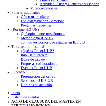
Actividad Física y Ciencias del Deporte
Microcredenciales
Futuros estudiantes
Cómo matricularse
Estudiar y vivir en Barcelona
Preguntas frecuentes
¿Por qué IL3-UB?
Qué opinan nuestros alumnos
Metodología IL3-UB
10 motivos por los que estudiar en IL3-UB
Tu carrera profesional
¿Qué es Talent HUB?
Impulsa tu carrera
Bolsa de trabajo
Empresas colaboradoras
Eventos Talent HUB
El centro
Presentación del centro
Servicios del IL3-UB
Horarios de atención
Inicio
Listado de eventos
ACTO DE CLAUSURA DEL MÁSTER EN
PERIODISMO BCN-NY