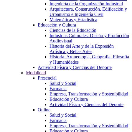
Ingeniería de la Organización Industrial
Arquitectura, Construcción, Edificación y
Urbanismo e Ingeniería Civil
Matemáticas y Estadística
Educación y Cultura
Ciencias de la Educación
Industrias Culturales: Diseño y Producción
Audiovisual
Historia del Arte y de la Expresión
Artística y Bellas Artes
Historia, Arqueología, Geografía, Filosofía
y Humanidades
Actividad Física y Ciencias del Deporte
Modalidad
Presencial
Salud y Social
Farmacia
Empresa, Transformación y Sostenibilidad
Educación y Cultura
Actividad Física y Ciencias del Deporte
Online
Salud y Social
Farmacia
Empresa, Transformación y Sostenibilidad
Educación y Cultura