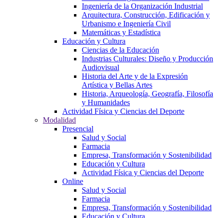
Ingeniería de la Organización Industrial
Arquitectura, Construcción, Edificación y
Urbanismo e Ingeniería Civil
Matemáticas y Estadística
Educación y Cultura
Ciencias de la Educación
Industrias Culturales: Diseño y Producción
Audiovisual
Historia del Arte y de la Expresión
Artística y Bellas Artes
Historia, Arqueología, Geografía, Filosofía
y Humanidades
Actividad Física y Ciencias del Deporte
Modalidad
Presencial
Salud y Social
Farmacia
Empresa, Transformación y Sostenibilidad
Educación y Cultura
Actividad Física y Ciencias del Deporte
Online
Salud y Social
Farmacia
Empresa, Transformación y Sostenibilidad
Educación y Cultura