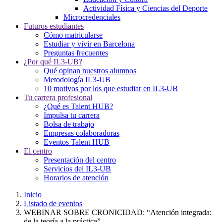
Actividad Física y Ciencias del Deporte
Microcredenciales
Futuros estudiantes
Cómo matricularse
Estudiar y vivir en Barcelona
Preguntas frecuentes
¿Por qué IL3-UB?
Qué opinan nuestros alumnos
Metodología IL3-UB
10 motivos por los que estudiar en IL3-UB
Tu carrera profesional
¿Qué es Talent HUB?
Impulsa tu carrera
Bolsa de trabajo
Empresas colaboradoras
Eventos Talent HUB
El centro
Presentación del centro
Servicios del IL3-UB
Horarios de atención
Inicio
Listado de eventos
WEBINAR SOBRE CRONICIDAD: “Atención integrada:
de la teoría a la práctica”