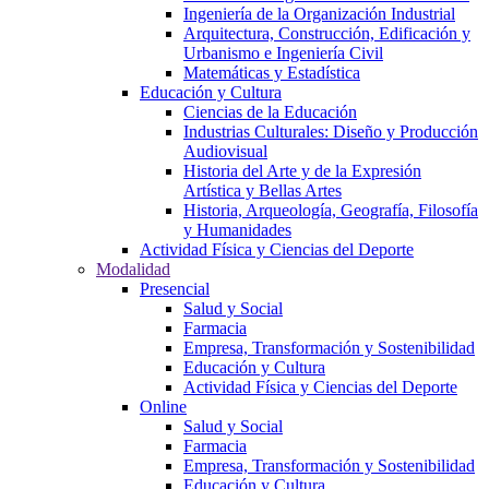
Ingeniería de la Organización Industrial
Arquitectura, Construcción, Edificación y
Urbanismo e Ingeniería Civil
Matemáticas y Estadística
Educación y Cultura
Ciencias de la Educación
Industrias Culturales: Diseño y Producción
Audiovisual
Historia del Arte y de la Expresión
Artística y Bellas Artes
Historia, Arqueología, Geografía, Filosofía
y Humanidades
Actividad Física y Ciencias del Deporte
Modalidad
Presencial
Salud y Social
Farmacia
Empresa, Transformación y Sostenibilidad
Educación y Cultura
Actividad Física y Ciencias del Deporte
Online
Salud y Social
Farmacia
Empresa, Transformación y Sostenibilidad
Educación y Cultura