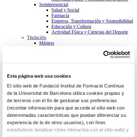
Semipresencial
Salud y Social
Farmacia
Empresa, Transformación y Sostenibilidad
Educación y Cultura
Actividad Física y Ciencias del Deporte
Titulación
Másters
Salud y Social
Farmacia
Empresa, Transformación y Sostenibilidad
Educación y Cultura
Actividad Física y Ciencias del Deporte
Esta página web usa cookies
Formación de Postgrados
Salud y Social
El sitio web de Fundació Institut de Formació Contínua
Farmacia
Empresa, Transformación y Sostenibilidad
de la Universitat de Barcelona utiliza cookies propias y
Educación y Cultura
de terceros con el fin de gestionar sus preferencias
Actividad Física y Ciencias del Deporte
(recordar información para que acceda al sitio web con
Cursos
Salud y Social
determinadas características que puedan diferenciar su
Farmacia
experiencia de la de otros usuarios), con fines
Empresa, Transformación y Sostenibilidad
estadísticos (analizar cómo interactúa con el sitio web) y
Educación y Cultura
Actividad Física y Ciencias del Deporte
para mostrarle publicidad personalizada en base a un