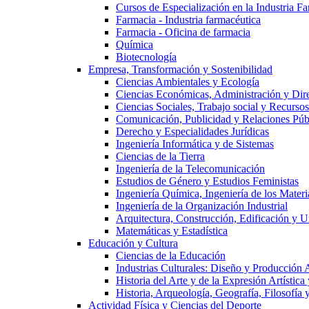
Cursos de Especialización en la Industria F
Farmacia - Industria farmacéutica
Farmacia - Oficina de farmacia
Química
Biotecnología
Empresa, Transformación y Sostenibilidad
Ciencias Ambientales y Ecología
Ciencias Económicas, Administración y Dir
Ciencias Sociales, Trabajo social y Recurso
Comunicación, Publicidad y Relaciones Púb
Derecho y Especialidades Jurídicas
Ingeniería Informática y de Sistemas
Ciencias de la Tierra
Ingeniería de la Telecomunicación
Estudios de Género y Estudios Feministas
Ingeniería Química, Ingeniería de los Materi
Ingeniería de la Organización Industrial
Arquitectura, Construcción, Edificación y U
Matemáticas y Estadística
Educación y Cultura
Ciencias de la Educación
Industrias Culturales: Diseño y Producción 
Historia del Arte y de la Expresión Artística
Historia, Arqueología, Geografía, Filosofí
Actividad Física y Ciencias del Deporte