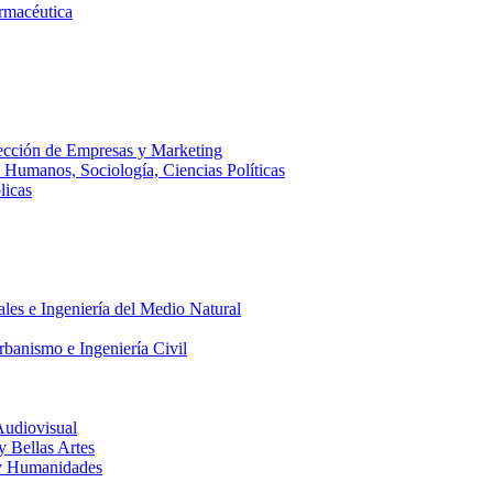
armacéutica
ección de Empresas y Marketing
s Humanos, Sociología, Ciencias Políticas
licas
ales e Ingeniería del Medio Natural
rbanismo e Ingeniería Civil
Audiovisual
 y Bellas Artes
a y Humanidades