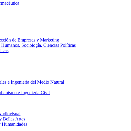
armacéutica
ección de Empresas y Marketing
s Humanos, Sociología, Ciencias Políticas
licas
ales e Ingeniería del Medio Natural
rbanismo e Ingeniería Civil
Audiovisual
 y Bellas Artes
a y Humanidades