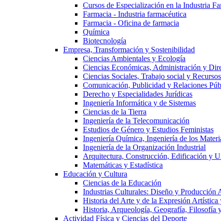
Cursos de Especialización en la Industria F
Farmacia - Industria farmacéutica
Farmacia - Oficina de farmacia
Química
Biotecnología
Empresa, Transformación y Sostenibilidad
Ciencias Ambientales y Ecología
Ciencias Económicas, Administración y Dir
Ciencias Sociales, Trabajo social y Recurso
Comunicación, Publicidad y Relaciones Púb
Derecho y Especialidades Jurídicas
Ingeniería Informática y de Sistemas
Ciencias de la Tierra
Ingeniería de la Telecomunicación
Estudios de Género y Estudios Feministas
Ingeniería Química, Ingeniería de los Materi
Ingeniería de la Organización Industrial
Arquitectura, Construcción, Edificación y U
Matemáticas y Estadística
Educación y Cultura
Ciencias de la Educación
Industrias Culturales: Diseño y Producción 
Historia del Arte y de la Expresión Artística
Historia, Arqueología, Geografía, Filosofí
Actividad Física y Ciencias del Deporte