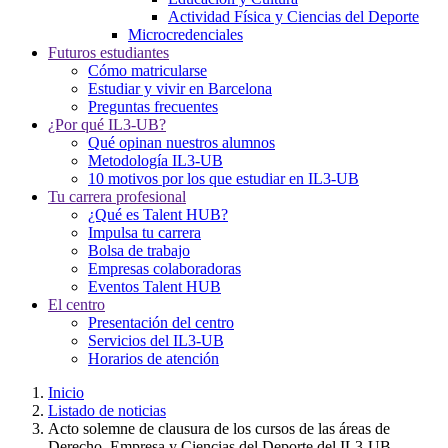
Actividad Física y Ciencias del Deporte
Microcredenciales
Futuros estudiantes
Cómo matricularse
Estudiar y vivir en Barcelona
Preguntas frecuentes
¿Por qué IL3-UB?
Qué opinan nuestros alumnos
Metodología IL3-UB
10 motivos por los que estudiar en IL3-UB
Tu carrera profesional
¿Qué es Talent HUB?
Impulsa tu carrera
Bolsa de trabajo
Empresas colaboradoras
Eventos Talent HUB
El centro
Presentación del centro
Servicios del IL3-UB
Horarios de atención
Inicio
Listado de noticias
Acto solemne de clausura de los cursos de las áreas de
Derecho, Empresa y Ciencias del Deporte del IL3-UB