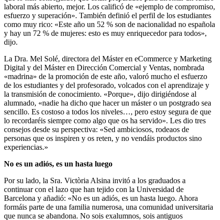
laboral más abierto, mejor. Los calificó de «ejemplo de compromiso,
esfuerzo y superación». También definió el perfil de los estudiantes
como muy rico: «Este año un 52 % son de nacionalidad no española
y hay un 72 % de mujeres: esto es muy enriquecedor para todos»,
dijo.
La Dra. Mel Solé, directora del Máster en eCommerce y Marketing
Digital y del Máster en Dirección Comercial y Ventas, nombrada
«madrina» de la promoción de este año, valoró mucho el esfuerzo
de los estudiantes y del profesorado, volcados con el aprendizaje y
la transmisión de conocimiento. «Porque», dijo dirigiéndose al
alumnado, «nadie ha dicho que hacer un máster o un postgrado sea
sencillo. Es costoso a todos los niveles…, pero estoy segura de que
lo recordaréis siempre como algo que os ha servido». Les dio tres
consejos desde su perspectiva: «Sed ambiciosos, rodeaos de
personas que os inspiren y os reten, y no vendáis productos sino
experiencias.»
No es un adiós, es un hasta luego
Por su lado, la Sra. Victòria Alsina invitó a los graduados a
continuar con el lazo que han tejido con la Universidad de
Barcelona y añadió: «No es un adiós, es un hasta luego. Ahora
formáis parte de una familia numerosa, una comunidad universitaria
que nunca se abandona. No sois exalumnos, sois antiguos