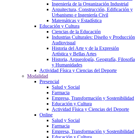
Ingeniería de la Organización Industrial
Arquitectura, Construcción, Edificación y
Urbanismo e Ingeniería Civil
Matemáticas y Estadística
Educación y Cultura
Ciencias de la Educación
Industrias Culturales: Diseño y Producción
Audiovisual
Historia del Arte y de la Expresión
Artística y Bellas Artes
Historia, Arqueología, Geografía, Filosofía
y Humanidades
Actividad Física y Ciencias del Deporte
Modalidad
Presencial
Salud y Social
Farmacia
Empresa, Transformación y Sostenibilidad
Educación y Cultura
Actividad Física y Ciencias del Deporte
Online
Salud y Social
Farmacia
Empresa, Transformación y Sostenibilidad
Educación y Cultura