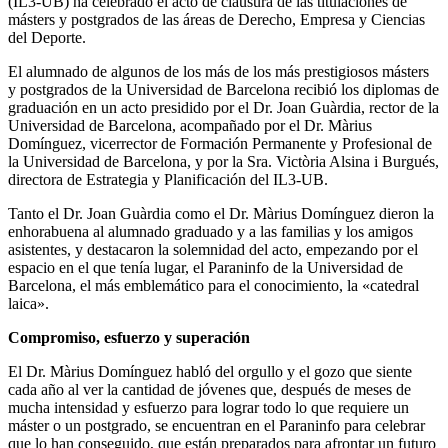
(IL3-UB) ha celebrado el acto de clausura de las titulaciones de
másters y postgrados de las áreas de Derecho, Empresa y Ciencias
del Deporte.
El alumnado de algunos de los más de los más prestigiosos másters
y postgrados de la Universidad de Barcelona recibió los diplomas de
graduación en un acto presidido por el Dr. Joan Guàrdia, rector de la
Universidad de Barcelona, acompañado por el Dr. Màrius
Domínguez, vicerrector de Formación Permanente y Profesional de
la Universidad de Barcelona, y por la Sra. Victòria Alsina i Burgués,
directora de Estrategia y Planificación del IL3-UB.
Tanto el Dr. Joan Guàrdia como el Dr. Màrius Domínguez dieron la
enhorabuena al alumnado graduado y a las familias y los amigos
asistentes, y destacaron la solemnidad del acto, empezando por el
espacio en el que tenía lugar, el Paraninfo de la Universidad de
Barcelona, el más emblemático para el conocimiento, la «catedral
laica».
Compromiso, esfuerzo y superación
El Dr. Màrius Domínguez habló del orgullo y el gozo que siente
cada año al ver la cantidad de jóvenes que, después de meses de
mucha intensidad y esfuerzo para lograr todo lo que requiere un
máster o un postgrado, se encuentran en el Paraninfo para celebrar
que lo han conseguido, que están preparados para afrontar un futuro