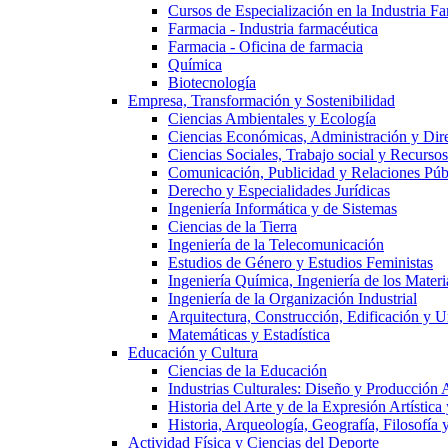
Cursos de Especialización en la Industria F
Farmacia - Industria farmacéutica
Farmacia - Oficina de farmacia
Química
Biotecnología
Empresa, Transformación y Sostenibilidad
Ciencias Ambientales y Ecología
Ciencias Económicas, Administración y Dir
Ciencias Sociales, Trabajo social y Recurso
Comunicación, Publicidad y Relaciones Púb
Derecho y Especialidades Jurídicas
Ingeniería Informática y de Sistemas
Ciencias de la Tierra
Ingeniería de la Telecomunicación
Estudios de Género y Estudios Feministas
Ingeniería Química, Ingeniería de los Materi
Ingeniería de la Organización Industrial
Arquitectura, Construcción, Edificación y U
Matemáticas y Estadística
Educación y Cultura
Ciencias de la Educación
Industrias Culturales: Diseño y Producción 
Historia del Arte y de la Expresión Artística
Historia, Arqueología, Geografía, Filosofí
Actividad Física y Ciencias del Deporte