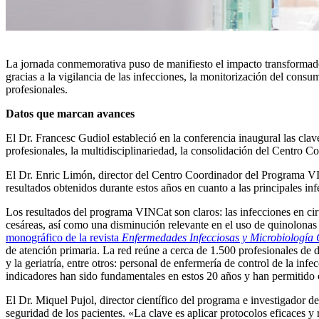
La jornada conmemorativa puso de manifiesto el impacto transformador 
gracias a la vigilancia de las infecciones, la monitorización del cons
profesionales.
Datos que marcan avances
El Dr. Francesc Gudiol estableció en la conferencia inaugural las clave
profesionales, la multidisciplinariedad, la consolidación del Centro
El Dr. Enric Limón, director del Centro Coordinador del Programa VI
resultados obtenidos durante estos años en cuanto a las principales in
Los resultados del programa VINCat son claros: las infecciones en cir
cesáreas, así como una disminución relevante en el uso de quinolonas e
monográfico de la revista
Enfermedades Infecciosas y Microbiología 
de atención primaria. La red reúne a cerca de 1.500 profesionales de 
y la geriatría, entre otros: personal de enfermería de control de la inf
indicadores han sido fundamentales en estos 20 años y han permitido c
El Dr. Miquel Pujol, director científico del programa e investigador d
seguridad de los pacientes. «La clave es aplicar protocolos eficaces y 