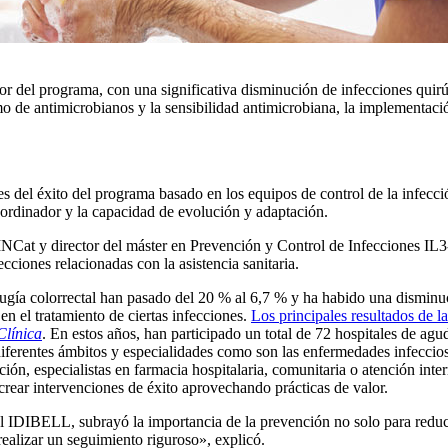
del programa, con una significativa disminución de infecciones quirúrgi
umo de antimicrobianos y la sensibilidad antimicrobiana, la implementaci
s del éxito del programa basado en los equipos de control de la infección
 Coordinador y la capacidad de evolución y adaptación.
NCat y director del máster en Prevención y Control de Infecciones IL3
fecciones relacionadas con la asistencia sanitaria.
ugía colorrectal han pasado del 20 % al 6,7 % y ha habido una disminuci
n el tratamiento de ciertas infecciones.
Los principales resultados de 
Clínica
. En estos años, han participado un total de 72 hospitales de agu
diferentes ámbitos y especialidades como son las enfermedades infeccios
ección, especialistas en farmacia hospitalaria, comunitaria o atención in
rear intervenciones de éxito aprovechando prácticas de valor.
el IDIBELL, subrayó la importancia de la prevención no solo para reducir
realizar un seguimiento riguroso», explicó.