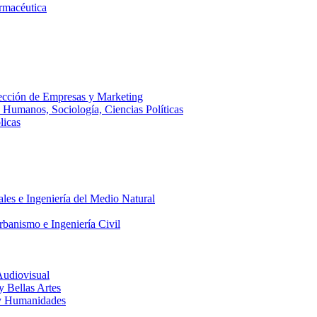
armacéutica
ección de Empresas y Marketing
s Humanos, Sociología, Ciencias Políticas
licas
ales e Ingeniería del Medio Natural
rbanismo e Ingeniería Civil
Audiovisual
 y Bellas Artes
a y Humanidades