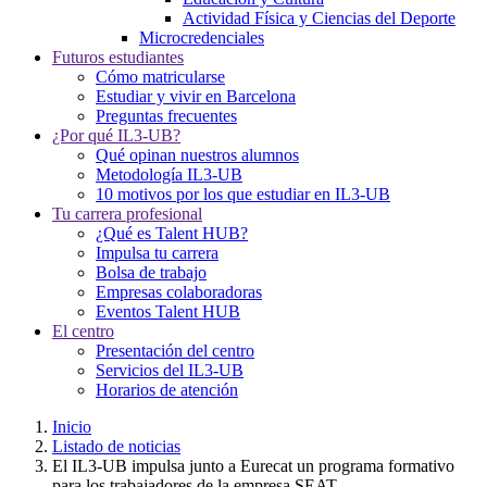
Actividad Física y Ciencias del Deporte
Microcredenciales
Futuros estudiantes
Cómo matricularse
Estudiar y vivir en Barcelona
Preguntas frecuentes
¿Por qué IL3-UB?
Qué opinan nuestros alumnos
Metodología IL3-UB
10 motivos por los que estudiar en IL3-UB
Tu carrera profesional
¿Qué es Talent HUB?
Impulsa tu carrera
Bolsa de trabajo
Empresas colaboradoras
Eventos Talent HUB
El centro
Presentación del centro
Servicios del IL3-UB
Horarios de atención
Inicio
Listado de noticias
El IL3-UB impulsa junto a Eurecat un programa formativo
para los trabajadores de la empresa SEAT