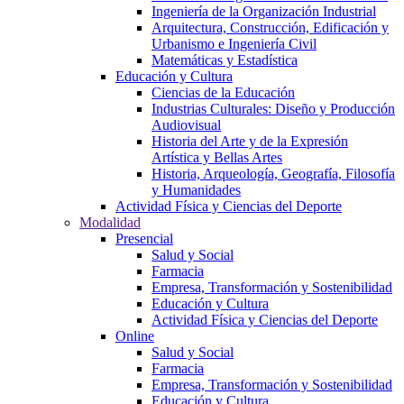
Ingeniería de la Organización Industrial
Arquitectura, Construcción, Edificación y
Urbanismo e Ingeniería Civil
Matemáticas y Estadística
Educación y Cultura
Ciencias de la Educación
Industrias Culturales: Diseño y Producción
Audiovisual
Historia del Arte y de la Expresión
Artística y Bellas Artes
Historia, Arqueología, Geografía, Filosofía
y Humanidades
Actividad Física y Ciencias del Deporte
Modalidad
Presencial
Salud y Social
Farmacia
Empresa, Transformación y Sostenibilidad
Educación y Cultura
Actividad Física y Ciencias del Deporte
Online
Salud y Social
Farmacia
Empresa, Transformación y Sostenibilidad
Educación y Cultura