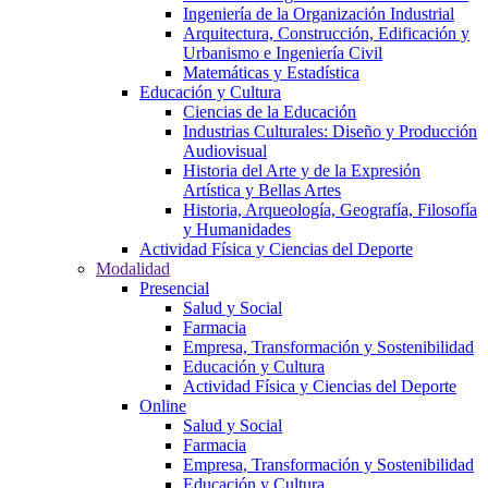
Ingeniería de la Organización Industrial
Arquitectura, Construcción, Edificación y
Urbanismo e Ingeniería Civil
Matemáticas y Estadística
Educación y Cultura
Ciencias de la Educación
Industrias Culturales: Diseño y Producción
Audiovisual
Historia del Arte y de la Expresión
Artística y Bellas Artes
Historia, Arqueología, Geografía, Filosofía
y Humanidades
Actividad Física y Ciencias del Deporte
Modalidad
Presencial
Salud y Social
Farmacia
Empresa, Transformación y Sostenibilidad
Educación y Cultura
Actividad Física y Ciencias del Deporte
Online
Salud y Social
Farmacia
Empresa, Transformación y Sostenibilidad
Educación y Cultura