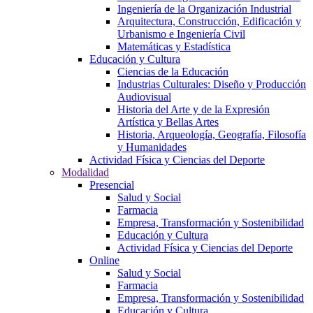
Ingeniería de la Organización Industrial
Arquitectura, Construcción, Edificación y
Urbanismo e Ingeniería Civil
Matemáticas y Estadística
Educación y Cultura
Ciencias de la Educación
Industrias Culturales: Diseño y Producción
Audiovisual
Historia del Arte y de la Expresión
Artística y Bellas Artes
Historia, Arqueología, Geografía, Filosofía
y Humanidades
Actividad Física y Ciencias del Deporte
Modalidad
Presencial
Salud y Social
Farmacia
Empresa, Transformación y Sostenibilidad
Educación y Cultura
Actividad Física y Ciencias del Deporte
Online
Salud y Social
Farmacia
Empresa, Transformación y Sostenibilidad
Educación y Cultura