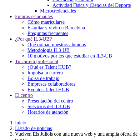
Actividad Física y Ciencias del Deporte
Microcredenciales
Futuros estudiantes
Cómo matricularse
Estudiar y vivir en Barcelona
Preguntas frecuentes
¿Por qué IL3-UB?
Qué opinan nuestros alumnos
Metodología IL3-UB
10 motivos por los que estudiar en IL3-UB
Tu carrera profesional
¿Qué es Talent HUB?
Impulsa tu carrera
Bolsa de trabajo
Empresas colaboradoras
Eventos Talent HUB
El centro
Presentación del centro
Servicios del IL3-UB
Horarios de atención
Inicio
Listado de noticias
Vuelven Els Juliols con una nueva web y una amplia oferta de
cursos