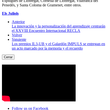
Esplugues de Llobregat, Cornellà de Llobregat, Vilafranca del
Penedés, y Santa Coloma de Gramenet, entre otros.
Els Juliols
Anterior
La innovación y la personalización del aprendizaje centrarán
el XXVIII Encuentro Internacional RECLA
Volver
Siguiente
Los premios IL3-UB y el Galardón IMPULS se entregan en
un acto marcado por la memoria y el recuerdo
Cerrar
Follow us on Facebook