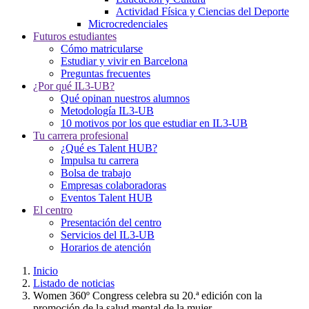
Actividad Física y Ciencias del Deporte
Microcredenciales
Futuros estudiantes
Cómo matricularse
Estudiar y vivir en Barcelona
Preguntas frecuentes
¿Por qué IL3-UB?
Qué opinan nuestros alumnos
Metodología IL3-UB
10 motivos por los que estudiar en IL3-UB
Tu carrera profesional
¿Qué es Talent HUB?
Impulsa tu carrera
Bolsa de trabajo
Empresas colaboradoras
Eventos Talent HUB
El centro
Presentación del centro
Servicios del IL3-UB
Horarios de atención
Inicio
Listado de noticias
Women 360º Congress celebra su 20.ª edición con la
promoción de la salud mental de la mujer