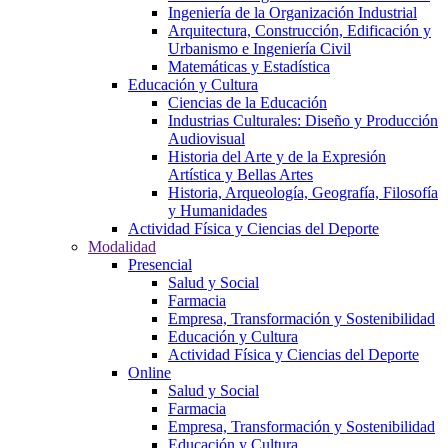
Ingeniería de la Organización Industrial
Arquitectura, Construcción, Edificación y
Urbanismo e Ingeniería Civil
Matemáticas y Estadística
Educación y Cultura
Ciencias de la Educación
Industrias Culturales: Diseño y Producción
Audiovisual
Historia del Arte y de la Expresión
Artística y Bellas Artes
Historia, Arqueología, Geografía, Filosofía
y Humanidades
Actividad Física y Ciencias del Deporte
Modalidad
Presencial
Salud y Social
Farmacia
Empresa, Transformación y Sostenibilidad
Educación y Cultura
Actividad Física y Ciencias del Deporte
Online
Salud y Social
Farmacia
Empresa, Transformación y Sostenibilidad
Educación y Cultura