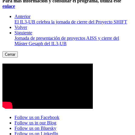
Para más información y consultar el programa, utiliza este
enlace
Anterior
El IL3-UB celebra la jornada de cierre del Proyecto SHIFT
Volver
Siguiente
Jornada de presentación de proyectos AISS y cierre del
Máster Gesaph del IL3-UB
Cerrar
Follow us on Facebook
Follow us in our Blog
Follow us on Bluesky
Follow us on LinkedIn