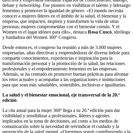
debate y
networking
. Fue pionero en visibilizar el talento y liderazgo
femenino y promover la igualdad de género.
«
El mundo necesita
conocer a mujeres líderes en el ámbito de la salud, el bienestar y la
empresa, que impacten, inspiren y transformen la vida de otras
personas; mujeres comprometidas con el bienestar común. Y el
Women es el lugar idóneo para ello
»,
destaca
Rosa Cuscó
, ideóloga
y fundadora del Women 360º Congress.
Desde entonces, el congreso ha reunido a más de 3.000 mujeres
empresarias, altas directivas y emprendedoras de diversa índole para
compartir conocimientos, experiencias e inspiración para la
transformación personal y la promoción de la salud, las relaciones
profesionales y el empoderamiento femenino en las empresas.
Además, se ha centrado en promover buenas prácticas
para afrontar
los retos actuales y acompañar a las organizaciones e instituciones
para que sean más saludables, sostenibles, inclusivas e igualitarias.
La salud y el bienestar emocional, eje transversal de la 20.ª
edición
La cita anual para la mujer 360º llega a su 20.ª edición para dar
visibilidad y sensibilizar a profesionales, líderes y agentes
implicados en la toma de decisiones, así como a los medios de
comunicación sobre la necesidad de reivindicar el cuidado y la
prevención de la salud mental
. «
Queremos seguir contribuyendo a la