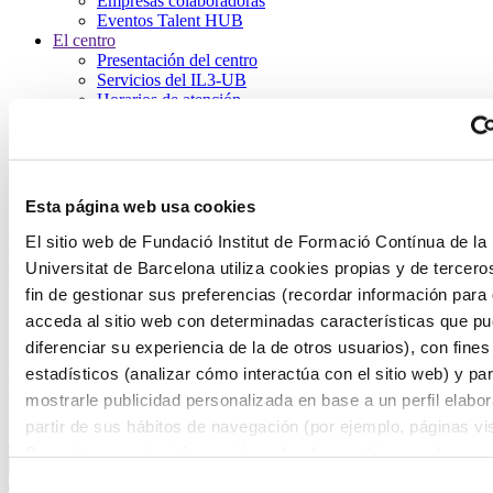
Empresas colaboradoras
Eventos Talent HUB
El centro
Presentación del centro
Servicios del IL3-UB
Horarios de atención
Inicio
Programas
Formación de Postgrado en Fisioterapia, Nutrición y
Dietética, Terapia Ocupacional
Esta página web usa cookies
Formación de Postgrado en Fisioterapia,
El sitio web de Fundació Institut de Formació Contínua de la
Universitat de Barcelona utiliza cookies propias y de tercero
Nutrición y Dietética, Terapia
fin de gestionar sus preferencias (recordar información para
Ocupacional
acceda al sitio web con determinadas características que p
diferenciar su experiencia de la de otros usuarios), con fines
Descubre nuestra Formación de Postgrado en Fisioterapia, Nutrición
y Dietética, Terapia Ocupacional. La mejor forma de dar un paso
estadísticos (analizar cómo interactúa con el sitio web) y pa
adelante en tu carrera profesional.
mostrarle publicidad personalizada en base a un perfil elabo
partir de sus hábitos de navegación (por ejemplo, páginas vis
Filtros
Para obtener más información sobre las cookies puede consu
Política de cookies
del sitio web.
Selección