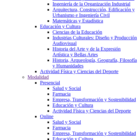
Ingeniería de la Organización Industrial
Arquitectura, Construcción, Edificación y
Urbanismo e Ingeniería Civil
Matemáticas y Estadística
Educación y Cultura
Ciencias de la Educación
Industrias Culturales: Diseño y Producción
Audiovisual
Historia del Arte y de la Expresión
Artística y Bellas Artes
Historia, Arqueología, Geografía, Filosofía
y Humanidades
Actividad Física y Ciencias del Deporte
Modalidad
Presencial
Salud y Social
Farmacia
Empresa, Transformación y Sostenibilidad
Educación y Cultura
Actividad Física y Ciencias del Deporte
Online
Salud y Social
Farmacia
Empresa, Transformación y Sostenibilidad
Educación y Cultura