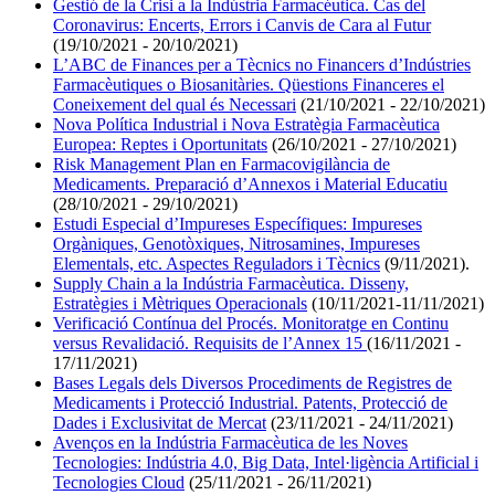
Gestió de la Crisi a la Indústria Farmacéutica. Cas del
Coronavirus: Encerts, Errors i Canvis de Cara al Futur
(19/10/2021 - 20/10/2021)
L’ABC de Finances per a Tècnics no Financers d’Indústries
Farmacèutiques o Biosanitàries. Qüestions Financeres el
Coneixement del qual és Necessari
(21/10/2021 - 22/10/2021)
Nova Política Industrial i Nova Estratègia Farmacèutica
Europea: Reptes i Oportunitats
(26/10/2021 - 27/10/2021)
Risk Management Plan en Farmacovigilància de
Medicaments. Preparació d’Annexos i Material Educatiu
(28/10/2021 - 29/10/2021)
Estudi Especial d’Impureses Específiques: Impureses
Orgàniques, Genotòxiques, Nitrosamines, Impureses
Elementals, etc. Aspectes Reguladors i Tècnics
(9/11/2021).
Supply Chain a la Indústria Farmacèutica. Disseny,
Estratègies i Mètriques Operacionals
(10/11/2021-11/11/2021)
Verificació Contínua del Procés. Monitoratge en Continu
versus Revalidació. Requisits de l’Annex 15
(16/11/2021 -
17/11/2021)
Bases Legals dels Diversos Procediments de Registres de
Medicaments i Protecció Industrial. Patents, Protecció de
Dades i Exclusivitat de Mercat
(23/11/2021 - 24/11/2021)
Avenços en la Indústria Farmacèutica de les Noves
Tecnologies: Indústria 4.0, Big Data, Intel·ligència Artificial i
Tecnologies Cloud
(25/11/2021 - 26/11/2021)