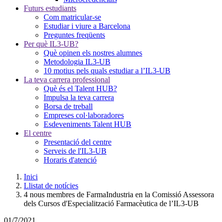
Futurs estudiants
Com matricular-se
Estudiar i viure a Barcelona
Preguntes freqüents
Per què IL3-UB?
Què opinen els nostres alumnes
Metodologia IL3-UB
10 motius pels quals estudiar a l’IL3-UB
La teva carrera professional
Què és el Talent HUB?
Impulsa la teva carrera
Borsa de treball
Empreses col·laboradores
Esdeveniments Talent HUB
El centre
Presentació del centre
Serveis de l'IL3-UB
Horaris d'atenció
Inici
Llistat de notícies
4 nous membres de FarmaIndustria en la Comissió Assessora
dels Cursos d'Especialització Farmacèutica de l’IL3-UB
01/7/2021