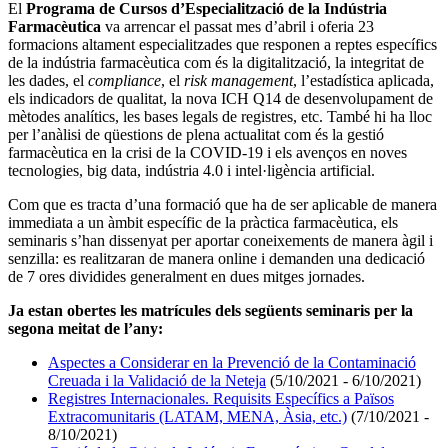
El
Programa de Cursos d’Especialització de la Indústria
Farmacèutica
va arrencar el passat mes d’abril i oferia 23
formacions altament especialitzades que responen a reptes específics
de la indústria farmacèutica com és la digitalització, la integritat de
les dades, el
compliance
, el
risk management
, l’estadística aplicada,
els indicadors de qualitat, la nova ICH Q14 de desenvolupament de
mètodes analítics, les bases legals de registres, etc. També hi ha lloc
per l’anàlisi de qüestions de plena actualitat com és la gestió
farmacèutica en la crisi de la COVID-19 i els avenços en noves
tecnologies, big data, indústria 4.0 i intel·ligència artificial.
Com que es tracta d’una formació que ha de ser aplicable de manera
immediata a un àmbit específic de la pràctica farmacèutica, els
seminaris s’han dissenyat per aportar coneixements de manera àgil i
senzilla: es realitzaran de manera online i demanden una dedicació
de 7 ores dividides generalment en dues mitges jornades.
Ja estan obertes les matrícules dels següents seminaris per la
segona meitat de l’any:
Aspectes a Considerar en la Prevenció de la Contaminació
Creuada i la Validació de la Neteja
(5/10/2021 - 6/10/2021)
Registres Internacionales. Requisits Específics a Països
Extracomunitaris (LATAM, MENA, Àsia, etc.)
(7/10/2021 -
8/10/2021)