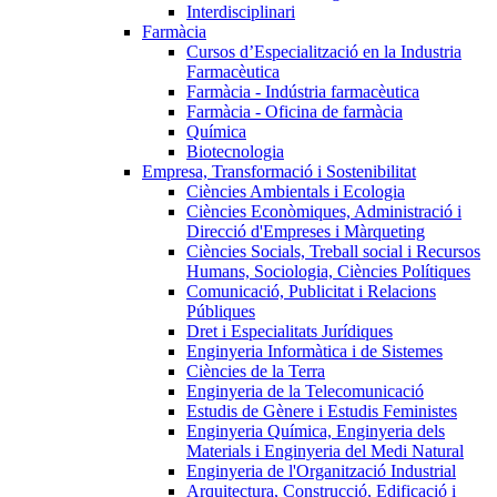
Interdisciplinari
Farmàcia
Cursos d’Especialització en la Industria
Farmacèutica
Farmàcia - Indústria farmacèutica
Farmàcia - Oficina de farmàcia
Química
Biotecnologia
Empresa, Transformació i Sostenibilitat
Ciències Ambientals i Ecologia
Ciències Econòmiques, Administració i
Direcció d'Empreses i Màrqueting
Ciències Socials, Treball social i Recursos
Humans, Sociologia, Ciències Polítiques
Comunicació, Publicitat i Relacions
Públiques
Dret i Especialitats Jurídiques
Enginyeria Informàtica i de Sistemes
Ciències de la Terra
Enginyeria de la Telecomunicació
Estudis de Gènere i Estudis Feministes
Enginyeria Química, Enginyeria dels
Materials i Enginyeria del Medi Natural
Enginyeria de l'Organització Industrial
Arquitectura, Construcció, Edificació i