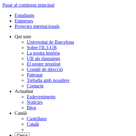
Pasar al contingut principal
Estudiants
Empreses
Projectes internacionals
Qui som
Universitat de Barcelona
Sobre l'IL3-UB
La nostra història
UB als rànquings
El nostre propòsit
Comitè de direcció
Patronat
Treballa amb nosaltres
Contacte
Actualitat
Esdeveniments
Notícies
Blog
Català
Castellano
Català
Cerca