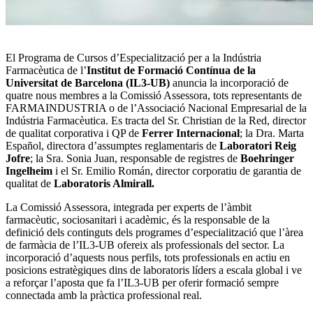
El Programa de Cursos d’Especialització per a la Indústria
Farmacèutica de l’
Institut de Formació Contínua de la
Universitat de Barcelona (IL3-UB)
anuncia la incorporació de
quatre nous membres a la Comissió Assessora, tots representants de
FARMAINDUSTRIA o de l’Associació Nacional Empresarial de la
Indústria Farmacèutica. Es tracta del Sr. Christian de la Red, director
de qualitat corporativa i QP de
Ferrer Internacional
; la Dra. Marta
Español, directora d’assumptes reglamentaris de
Laboratori Reig
Jofre
; la Sra. Sonia Juan, responsable de registres de
Boehringer
Ingelheim
i el Sr. Emilio Román, director corporatiu de garantia de
qualitat de
Laboratoris Almirall.
La Comissió Assessora, integrada per experts de l’àmbit
farmacèutic, sociosanitari i acadèmic, és la responsable de la
definició dels continguts dels programes d’especialització que l’àrea
de farmàcia de l’IL3-UB ofereix als professionals del sector. La
incorporació d’aquests nous perfils, tots professionals en actiu en
posicions estratègiques dins de laboratoris líders a escala global i ve
a reforçar l’aposta que fa l’IL3-UB per oferir formació sempre
connectada amb la pràctica professional real.