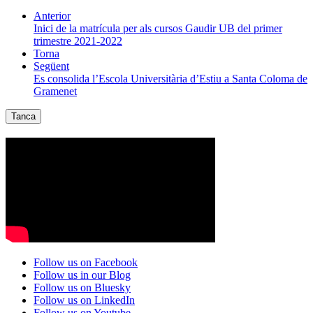
Anterior
Inici de la matrícula per als cursos Gaudir UB del primer
trimestre 2021-2022
Torna
Següent
Es consolida l’Escola Universitària d’Estiu a Santa Coloma de
Gramenet
Tanca
Follow us on Facebook
Follow us in our Blog
Follow us on Bluesky
Follow us on LinkedIn
Follow us on Youtube