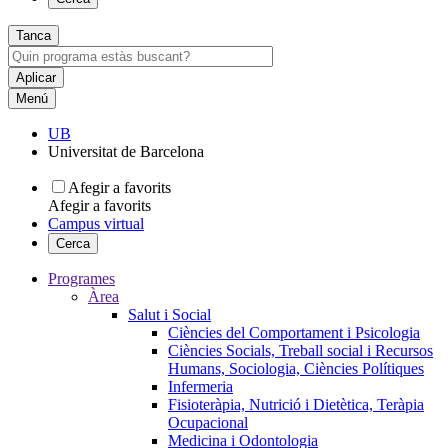
Tanca
Menú
UB
Universitat de Barcelona
Afegir a favorits
Afegir a favorits
Campus virtual
Cerca
Programes
Àrea
Salut i Social
Ciències del Comportament i Psicologia
Ciències Socials, Treball social i Recursos
Humans, Sociologia, Ciències Polítiques
Infermeria
Fisioteràpia, Nutrició i Dietètica, Teràpia
Ocupacional
Medicina i Odontologia