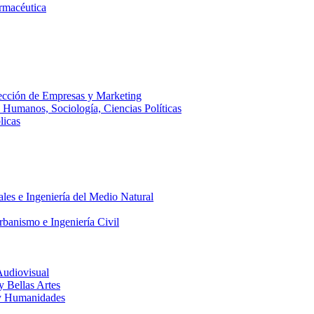
armacéutica
ección de Empresas y Marketing
s Humanos, Sociología, Ciencias Políticas
licas
ales e Ingeniería del Medio Natural
rbanismo e Ingeniería Civil
Audiovisual
 y Bellas Artes
a y Humanidades