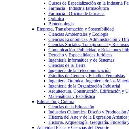
Cursos de Especialización en la Industria F
Farmacia - Industria farmacéutica
Farmacia - Oficina de farmacia
Química
Biotecnología
Empresa, Transformación y Sostenibilidad
Ciencias Ambientales y Ecología
Ciencias Económicas, Administración y Dir
Ciencias Sociales, Trabajo social y Recurso
Comunicación, Publicidad y Relaciones Púb
Derecho y Especialidades Jurídicas
Ingeniería Informática y de Sistemas
Ciencias de la Tierra
Ingeniería de la Telecomunicación
Estudios de Género y Estudios Feministas
Ingeniería Química, Ingeniería de los Materi
Ingeniería de la Organización Industrial
Arquitectura, Construcción, Edificación y U
Matemáticas y Estadística
Educación y Cultura
Ciencias de la Educación
Industrias Culturales: Diseño y Producción 
Historia del Arte y de la Expresión Artística
Historia, Arqueología, Geografía, Filosofí
Actividad Física y Ciencias del Deporte