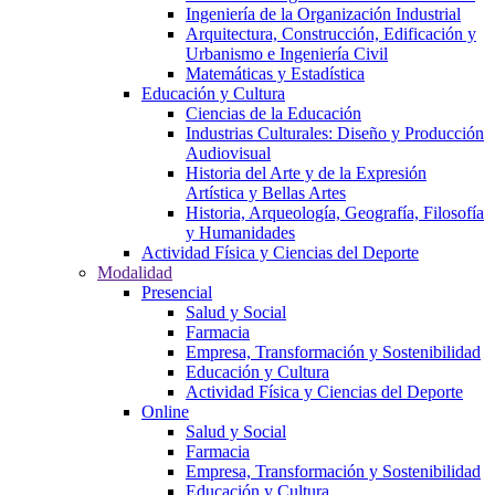
Ingeniería de la Organización Industrial
Arquitectura, Construcción, Edificación y
Urbanismo e Ingeniería Civil
Matemáticas y Estadística
Educación y Cultura
Ciencias de la Educación
Industrias Culturales: Diseño y Producción
Audiovisual
Historia del Arte y de la Expresión
Artística y Bellas Artes
Historia, Arqueología, Geografía, Filosofía
y Humanidades
Actividad Física y Ciencias del Deporte
Modalidad
Presencial
Salud y Social
Farmacia
Empresa, Transformación y Sostenibilidad
Educación y Cultura
Actividad Física y Ciencias del Deporte
Online
Salud y Social
Farmacia
Empresa, Transformación y Sostenibilidad
Educación y Cultura