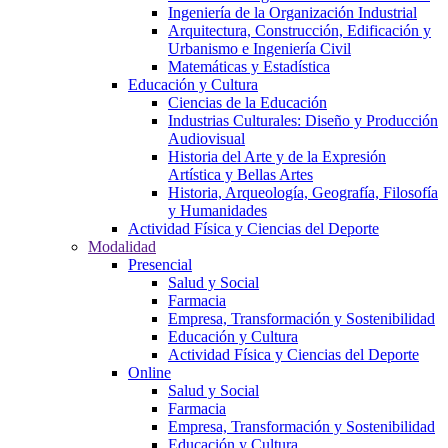
Ingeniería de la Organización Industrial
Arquitectura, Construcción, Edificación y
Urbanismo e Ingeniería Civil
Matemáticas y Estadística
Educación y Cultura
Ciencias de la Educación
Industrias Culturales: Diseño y Producción
Audiovisual
Historia del Arte y de la Expresión
Artística y Bellas Artes
Historia, Arqueología, Geografía, Filosofía
y Humanidades
Actividad Física y Ciencias del Deporte
Modalidad
Presencial
Salud y Social
Farmacia
Empresa, Transformación y Sostenibilidad
Educación y Cultura
Actividad Física y Ciencias del Deporte
Online
Salud y Social
Farmacia
Empresa, Transformación y Sostenibilidad
Educación y Cultura