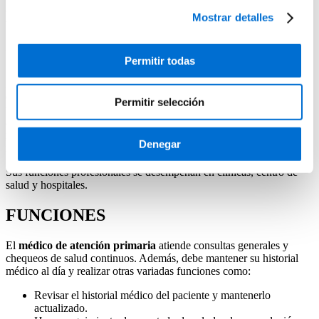
Médico de atención primaria
Mostrar detalles
Descubre cómo convertirte en Médico de atención primaria de la
mano del IL3-UB
Permitir todas
El
médico de atención primaria
no está especializado únicamente
en un área concreta de la medicina, sino que ofrece diagnósticos y
Permitir selección
tratamientos a enfermedades generales. Además, el médico de
atención primaria es el profesional que remite a los pacientes a los
médicos especialistas según la atención médica que consideran que
Denegar
necesitan.
Sus funciones profesionales se desempeñan en clínicas, centro de
salud y hospitales.
FUNCIONES
El
médico de atención primaria
atiende consultas generales y
chequeos de salud continuos. Además, debe mantener su historial
médico al día y realizar otras variadas funciones como:
Revisar el historial médico del paciente y mantenerlo
actualizado.