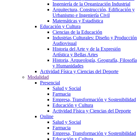
Ingeniería de la Organización Industrial
Arquitectura, Construcción, Edificación y
Urbanismo e Ingeniería Civil
Matemáticas y Estadística
Educación y Cultura
Ciencias de la Educación
Industrias Culturales: Diseño y Producción
Audiovisual
Historia del Arte y de la Expresión
Artística y Bellas Artes
Historia, Arqueología, Geografía, Filosofía
y Humanidades
Actividad Física y Ciencias del Deporte
Modalidad
Presencial
Salud y Social
Farmacia
Empresa, Transformación y Sostenibilidad
Educación y Cultura
Actividad Física y Ciencias del Deporte
Online
Salud y Social
Farmacia
Empresa, Transformación y Sostenibilidad
Educación y Cultura