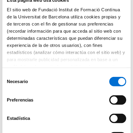
Esta página web usa cookies
Microcredenciales
El sitio web de Fundació Institut de Formació Contínua
Futuros estudiantes
Cómo matricularse
de la Universitat de Barcelona utiliza cookies propias y
Estudiar y vivir en Barcelona
de terceros con el fin de gestionar sus preferencias
Preguntas frecuentes
(recordar información para que acceda al sitio web con
¿Por qué IL3-UB?
Qué opinan nuestros alumnos
determinadas características que puedan diferenciar su
Metodología IL3-UB
experiencia de la de otros usuarios), con fines
10 motivos por los que estudiar en IL3-UB
estadísticos (analizar cómo interactúa con el sitio web) y
Tu carrera profesional
¿Qué es Talent HUB?
para mostrarle publicidad personalizada en base a un
Impulsa tu carrera
perfil elaborado a partir de sus hábitos de navegación
Bolsa de trabajo
(por ejemplo, páginas visitadas). Para obtener más
Empresas colaboradoras
Selección
Eventos Talent HUB
información sobre las cookies puede consultar la
Necesario
de
El centro
Política de cookies
del sitio web.
consentimiento
Presentación del centro
Servicios del IL3-UB
Preferencias
Horarios de atención
Inicio
Estadística
Jefe de proyecto